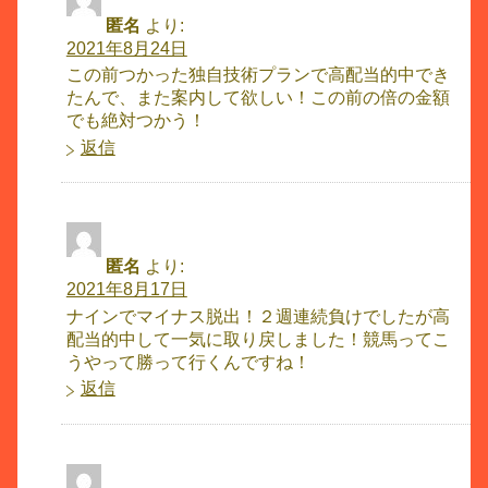
匿名
より:
2021年8月24日
この前つかった独自技術プランで高配当的中でき
たんで、また案内して欲しい！この前の倍の金額
でも絶対つかう！
返信
匿名
より:
2021年8月17日
ナインでマイナス脱出！２週連続負けでしたが高
配当的中して一気に取り戻しました！競馬ってこ
うやって勝って行くんですね！
返信