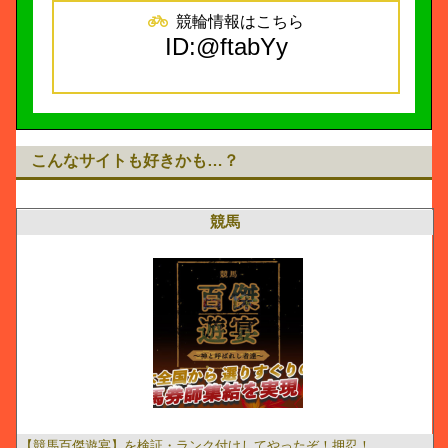
競輪情報はこちら
ID:@ftabYy
こんなサイトも好きかも…？
競馬
【競馬百傑遊宴】を検証・ランク付けしてやったぞ！押忍！