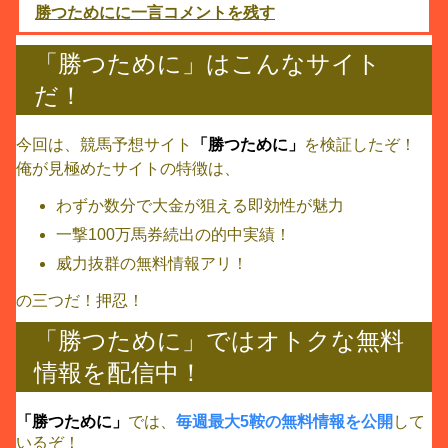
勝つためにに一言コメントを残す
「勝つために」はこんなサイト
だ！
今回は、競馬予想サイト
「勝つために」
を検証したぞ！
俺が見極めたサイトの特徴は、
わずか数分で大金が狙える即効性が魅力
一撃100万馬券続出の的中実績！
威力抜群の無料情報アリ！
の三つだ！押忍！
「勝つために」ではオトクな無料
情報を配信中！
「勝つために」
では、
毎週最大5鞍の無料情報を公開
して
いるぞ！