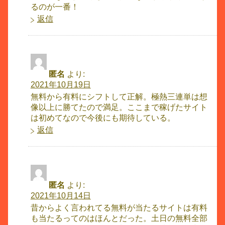
るのが一番！
返信
匿名
より:
2021年10月19日
無料から有料にシフトして正解。極熱三連単は想
像以上に勝てたので満足。ここまで稼げたサイト
は初めてなので今後にも期待している。
返信
匿名
より:
2021年10月14日
昔からよく言われてる無料が当たるサイトは有料
も当たるってのはほんとだった。土日の無料全部