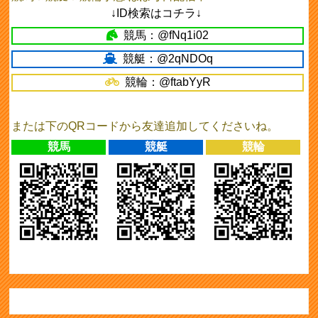
↓ID検索はコチラ↓
競馬：@fNq1i02
競艇：@2qNDOq
競輪：@ftabYyR
または下のQRコードから友達追加してくださいね。
競馬
競艇
競輪