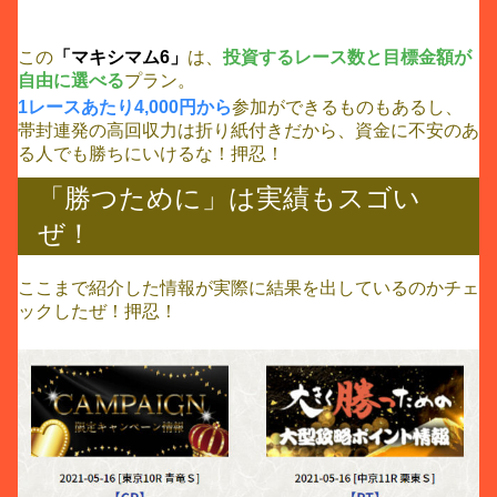
この
「マキシマム6」
は、
投資するレース数と目標金額が
自由に選べる
プラン。
1レースあたり4,000円から
参加ができるものもあるし、
帯封連発の高回収力は折り紙付きだから、資金に不安のあ
る人でも勝ちにいけるな！押忍！
「勝つために」は実績もスゴい
ぜ！
ここまで紹介した情報が実際に結果を出しているのかチェ
ックしたぜ！押忍！