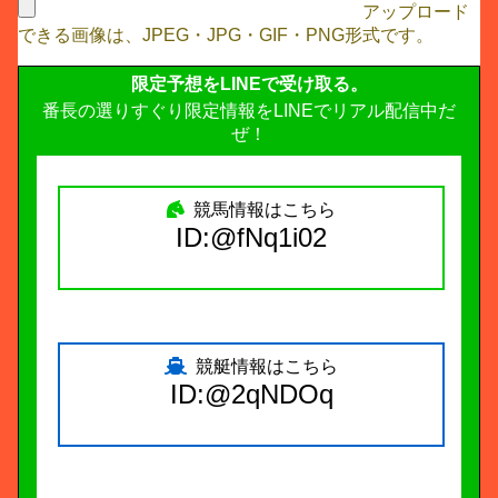
アップロード
できる画像は、JPEG・JPG・GIF・PNG形式です。
限定予想をLINEで受け取る。
番長の選りすぐり限定情報をLINEでリアル配信中だ
ぜ！
競馬情報はこちら
ID:@fNq1i02
競艇情報はこちら
ID:@2qNDOq