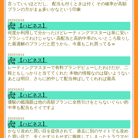
言っていいほどだし、 配当も付くときは付く その確率が高額
プランの方がまぁ多いかなという印象
2023/10/18
【ハピネス】
何度か利用して分かったけどレーティングマスターは単に安い
プランってわけじゃない 高配当と高的中率のいいところ取りし
た最適解のプランだと思うから、今週もこれ買ってるｗ
2023/10/14
【ハピネス】
レーティングマスターで有料プランデビューしたわけだが、二
鞍ともしっかりと当ててくれた 本物の情報なのは疑いようない
あとは明日、さらに的中して配当伸ばしてくれれば最高
2023/10/12
【ハピネス】
優駿の鑑識眼は他の高額プランに全然引けをとらないぐらい的
中率も配当もイイですよ
2023/10/10
【ハピネス】
かなり攻めた買い目を提供されて、過去に別のサイトでも攻め
た買い目で、全くかすりもせずに惨敗してしまったトラウマが