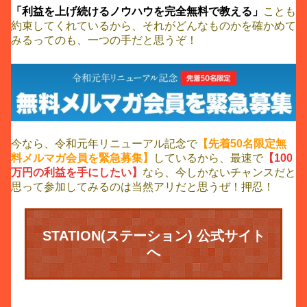
「利益を上げ続けるノウハウを完全無料で教える」
ことも
約束してくれているから、それがどんなものかを確かめて
みるってのも、一つの手だと思うぞ！
今なら、令和元年リニューアル記念で
【先着50名限定無
料メルマガ会員を緊急募集】
しているから、最速で
【100
万円の利益を手にしたい】
なら、今しかないチャンスだと
思って参加してみるのは当然アリだと思うぜ！押忍！
STATION(ステーション) 公式サイト
へ