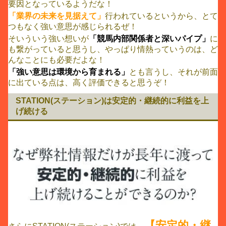
要因となっているようだな！
「業界の未来を見据えて」
行われているというから、とて
つもなく強い意思が感じられるぜ！
そいういう強い想いが
「競馬内部関係者と深いパイプ」
に
も繋がっていると思うし、やっぱり情熱っていうのは、ど
んなことにも必要だよな！
「強い意思は環境から育まれる」
とも言うし、それが前面
に出ている点は、高く評価できると思うぞ！
STATION(ステーション)は安定的・継続的に利益を上
げ続ける
【安定的・継