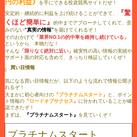
円の利益》
を手にできる投資競馬サイトだぜ！
『驚
安定的・継続的に利益を上げ続けることができて、
くほど簡単に』
的中までアプローチしてくれて、歪
みのない
“真実の情報”
を届けてくれるぞ！
そのおかげで
「業界NO.1の的中率を維持し続けている」
というから、本物だな！
そんな
「限りなく絶対に近い」
確実性の高い情報の実績や
サポート面の対応も含めて、きっちり検証していくぜ！
買い目情報
気になる買い目情報だが、以下のような流れで情報公開さ
れるぞ！
大まかに初心者向けの
『プラチナムスタート』
と、ポイン
ト情報の
『ロードオブサクセス』
に分かれていることが確
認できたぞ！
まずは、
『プラチナムスタート』
を見ていくぞ！
プラチナムスタート