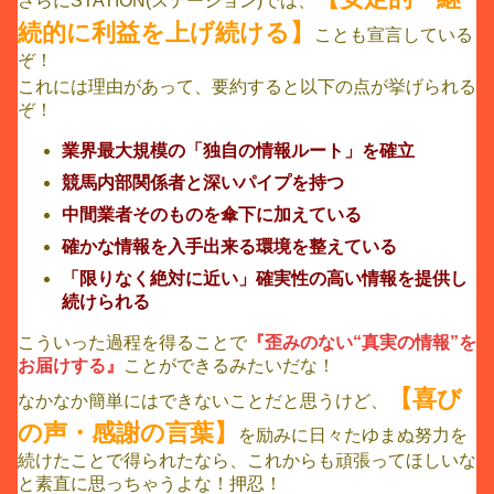
さらにSTATION(ステーション)では、
続的に利益を上げ続ける】
ことも宣言している
ぞ！
これには理由があって、要約すると以下の点が挙げられる
ぞ！
業界最大規模の「独自の情報ルート」を確立
競馬内部関係者と深いパイプを持つ
中間業者そのものを傘下に加えている
確かな情報を入手出来る環境を整えている
「限りなく絶対に近い」確実性の高い情報を提供し
続けられる
こういった過程を得ることで
『歪みのない“真実の情報”を
お届けする』
ことができるみたいだな！
【喜び
なかなか簡単にはできないことだと思うけど、
の声・感謝の言葉】
を励みに日々たゆまぬ努力を
続けたことで得られたなら、これからも頑張ってほしいな
と素直に思っちゃうよな！押忍！