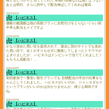
鞍ともしっかりと当ててくれた 本物の情報なのは疑いようない
あとは明日、さらに的中して配当伸ばしてくれれば最高
2023/10/12
【ハピネス】
優駿の鑑識眼は他の高額プランに全然引けをとらないぐらい的
中率も配当もイイですよ
2023/10/10
【ハピネス】
かなり攻めた買い目を提供されて、過去に別のサイトでも攻め
た買い目で、全くかすりもせずに惨敗してしまったトラウマが
よぎりましたが… ハピネスはドンピシャで当ててくれました！
もちろん高配当！ ...
2023/10/07
【ハピネス】
初回参加で一番安い割引プランでも 目標配当の半分の仕事をち
ゃんとしてくれました。 ハピネスがいいのか、ジャンヌダルク
というプランがいいのかは分かりませんが、残りも期待です
ね。
2023/10/03
【ハピネス】