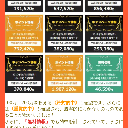
100万、200万を超える
《帯封的中》
も確認でき、さらに
は
《重賞的中》
も確認され、勝率的にもかなりのものであ
ることがわかりました！
さらに、
「無料情報」
でも的中を計上されていて、まさに
さすがという感じだぜ！