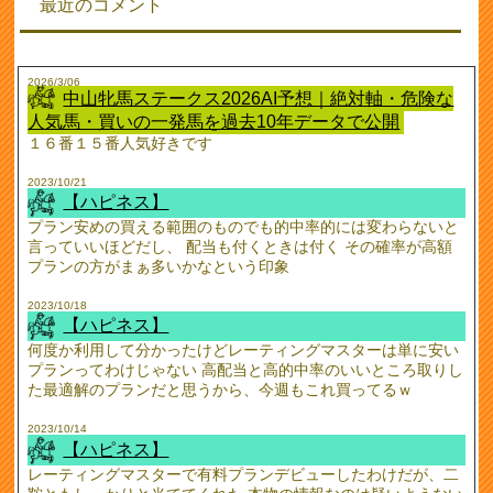
最近のコメント
2026/3/06
中山牝馬ステークス2026AI予想｜絶対軸・危険な
人気馬・買いの一発馬を過去10年データで公開
１６番１５番人気好きです
2023/10/21
【ハピネス】
プラン安めの買える範囲のものでも的中率的には変わらないと
言っていいほどだし、 配当も付くときは付く その確率が高額
プランの方がまぁ多いかなという印象
2023/10/18
【ハピネス】
何度か利用して分かったけどレーティングマスターは単に安い
プランってわけじゃない 高配当と高的中率のいいところ取りし
た最適解のプランだと思うから、今週もこれ買ってるｗ
2023/10/14
【ハピネス】
レーティングマスターで有料プランデビューしたわけだが、二