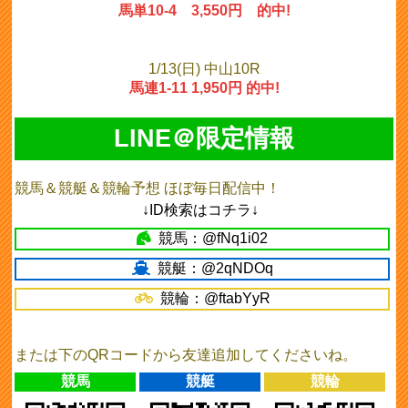
馬単10-4 3,550円 的中!
1/13(日) 中山10R
馬連1-11 1,950円 的中!
LINE＠限定情報
競馬＆競艇＆競輪予想 ほぼ毎日配信中！
↓ID検索はコチラ↓
競馬：@fNq1i02
競艇：@2qNDOq
競輪：@ftabYyR
または下のQRコードから友達追加してくださいね。
競馬
競艇
競輪