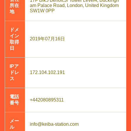
17F Blk5 Benoit.Jr Tower Level4, Buckingh
所在
am Palace Road, London, United Kingdom
SW1W 0PP
地
ドメ
イン
2019年07月16日
取得
日
IPア
ドレ
172.104.102.191
ス
電話
+442080895311
番号
メー
info@keiba-station.com
ル