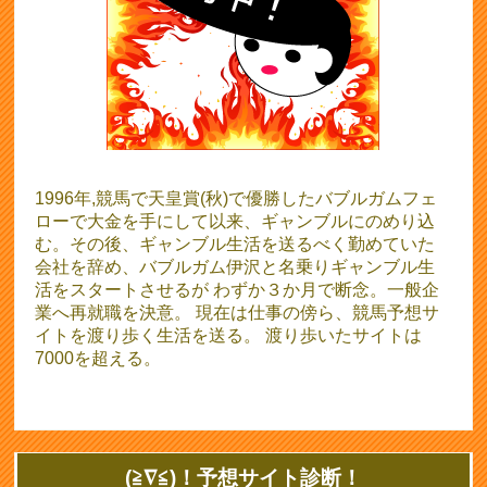
1996年,競馬で天皇賞(秋)で優勝したバブルガムフェ
ローで大金を手にして以来、ギャンブルにのめり込
む。その後、ギャンブル生活を送るべく勤めていた
会社を辞め、バブルガム伊沢と名乗りギャンブル生
活をスタートさせるが わずか３か月で断念。一般企
業へ再就職を決意。 現在は仕事の傍ら、競馬予想サ
イトを渡り歩く生活を送る。 渡り歩いたサイトは
7000を超える。
(≧∇≦)！予想サイト診断！