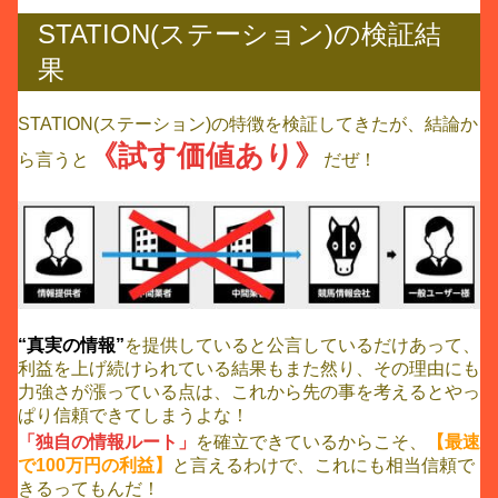
STATION(ステーション)の検証結
果
STATION(ステーション)の特徴を検証してきたが、結論か
《試す価値あり》
ら言うと
だぜ！
“真実の情報”
を提供していると公言しているだけあって、
利益を上げ続けられている結果もまた然り、その理由にも
力強さが漲っている点は、これから先の事を考えるとやっ
ぱり信頼できてしまうよな！
「独自の情報ルート」
を確立できているからこそ、
【最速
で100万円の利益】
と言えるわけで、これにも相当信頼で
きるってもんだ！