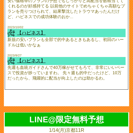
安い価格帯のプランの予想でもしっかりと高配当を数鞍当てて
くれるのが好感持てる 以前他のサイトでめちゃくちゃ高額なプ
ランを売りつけられて、結果撃沈したトラウマあったんだけ
ど、ハピネスでの成功体験のおか...
2023/10/02
【ハピネス】
新規の安いプランも全部で的中あるときもあるし、初回のハー
ドルは低いかなぁ
2023/9/27
【ハピネス】
先週も血統ガイドさんで40万稼がせてもろて、非常にいいペー
スで投資が捗っていますわ。 先々週も的中だったけど、10万
だったから、飛躍的に配当が向上したのは助かるわ。
LINE@限定無料予想
1/14(月)京都11R