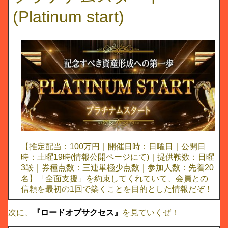
(Platinum start)
【推定配当：100万円｜開催日時：日曜日｜公開日
時：土曜19時(情報公開ページにて)｜提供鞍数：日曜
3鞍｜券種点数：三連単極少点数｜参加人数：先着20
名】「全面支援」を約束してくれていて、会員との
信頼を最初の1回で築くことを目的とした情報だぞ！
次に、
『ロードオブサクセス』
を見ていくぜ！