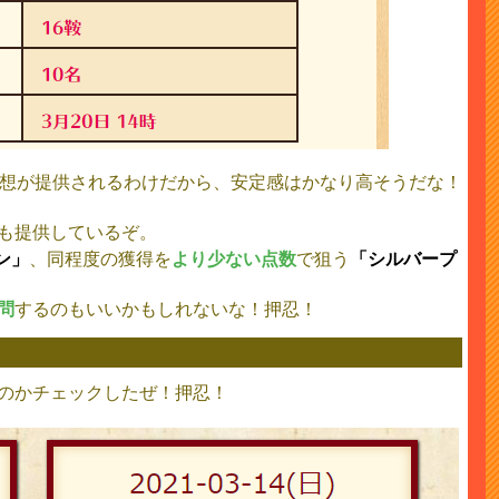
想が提供されるわけだから、安定感はかなり高そうだな！
も提供しているぞ。
ン」
、同程度の獲得を
より少ない点数
で狙う
「シルバープ
問
するのもいいかもしれないな！押忍！
のかチェックしたぜ！押忍！