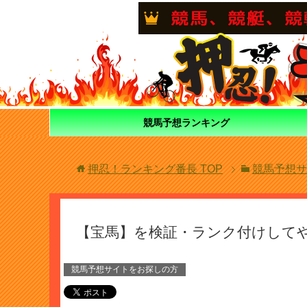
競馬予想ランキング
押忍！ランキング番長
TOP
競馬予想サ
【宝馬】を検証・ランク付けして
競馬予想サイトをお探しの方