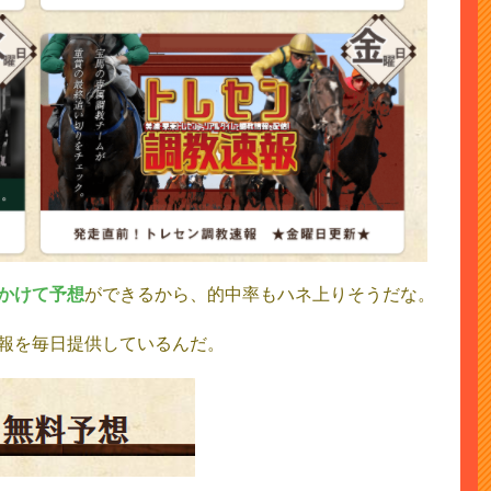
かけて予想
ができるから、的中率もハネ上りそうだな。
報を毎日提供しているんだ。