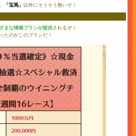
、
「宝馬」
以外にそうそう無いぞ！
ざまな情報プランが提供
されるぞ！
ったのがこのプランだ！