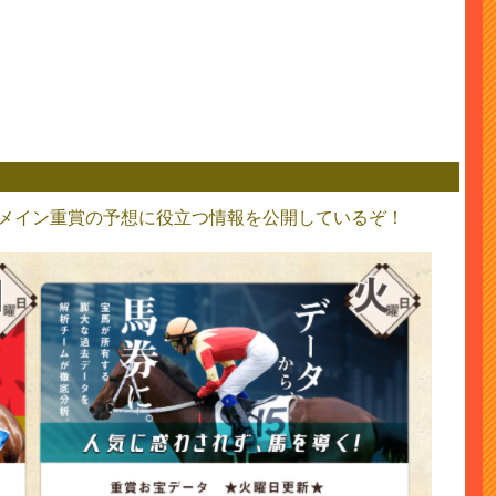
メイン重賞の予想に役立つ情報を公開しているぞ！