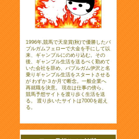
1996年,競馬で天皇賞(秋)で優勝したバ
ブルガムフェローで大金を手にして以
来、ギャンブルにのめり込む。その
後、ギャンブル生活を送るべく勤めて
いた会社を辞め、バブルガム伊沢と名
乗りギャンブル生活をスタートさせる
が わずか３か月で断念。一般企業へ
再就職を決意。 現在は仕事の傍ら、
競馬予想サイトを渡り歩く生活を送
る。 渡り歩いたサイトは7000を超え
る。