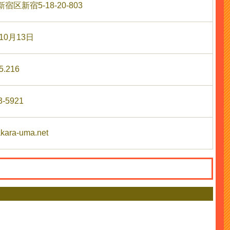
宿区新宿5-18-20-803
年10月13日
5.216
3-5921
akara-uma.net