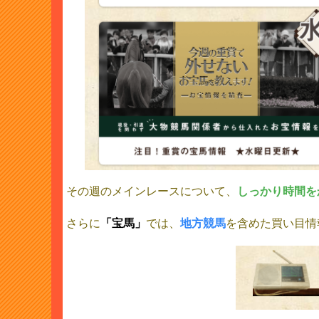
その週のメインレースについて、
しっかり時間を
さらに
「宝馬」
では、
地方競馬
を含めた買い目情