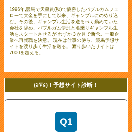
1996年,競馬で天皇賞(秋)で優勝したバブルガムフェ
ローで大金を手にして以来、ギャンブルにのめり込
む。その後、ギャンブル生活を送るべく勤めていた
会社を辞め、バブルガム伊沢と名乗りギャンブル生
活をスタートさせるが わずか３か月で断念。一般企
業へ再就職を決意。 現在は仕事の傍ら、競馬予想サ
イトを渡り歩く生活を送る。 渡り歩いたサイトは
7000を超える。
(≧∇≦)！予想サイト診断！
Q1