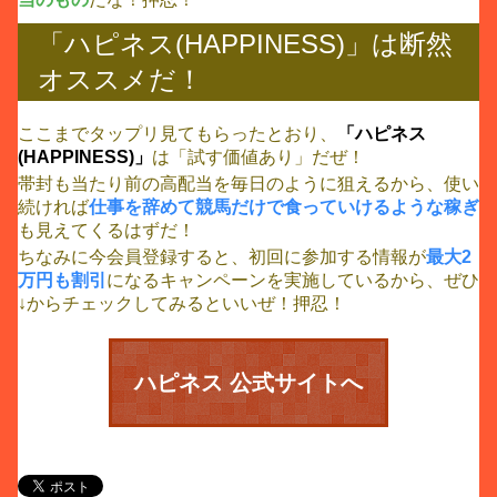
「ハピネス(HAPPINESS)」は断然
オススメだ！
ここまでタップリ見てもらったとおり、
「ハピネス
(HAPPINESS)」
は「試す価値あり」だぜ！
帯封も当たり前の高配当を毎日のように狙えるから、使い
続ければ
仕事を辞めて競馬だけで食っていけるような稼ぎ
も見えてくるはずだ！
ちなみに今会員登録すると、初回に参加する情報が
最大2
万円も割引
になるキャンペーンを実施しているから、ぜひ
↓からチェックしてみるといいぜ！押忍！
ハピネス 公式サイトへ