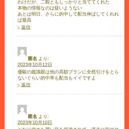
わけだが、二鞍ともしっかりと当ててくれた
本物の情報なのは疑いようない
あとは明日、さらに的中して配当伸ばしてくれれ
ば最高
返信
匿名
より:
2023年10月12日
優駿の鑑識眼は他の高額プランに全然引けをとら
ないぐらい的中率も配当もイイですよ
返信
匿名
より:
2023年10月10日