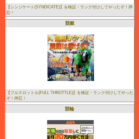
【シンジケート(SYNDICATE)】を検証・ランク付けしてやったぞ！押
忍！
競艇
【フルスロットル(FULL THROTTLE)】を検証・ランク付けしてやった
ぞ！押忍！
競輪