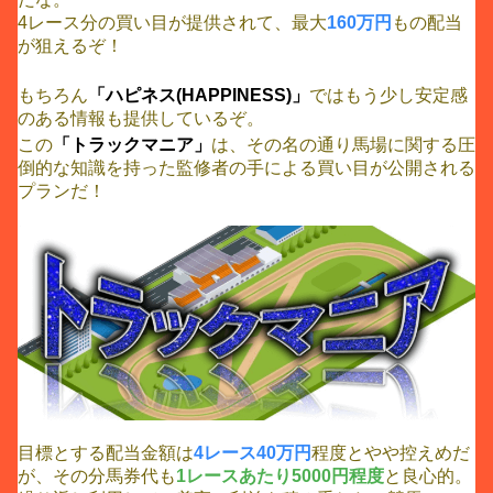
4レース分の買い目が提供されて、最大
160万円
もの配当
が狙えるぞ！
もちろん
「ハピネス(HAPPINESS)」
ではもう少し安定感
のある情報も提供しているぞ。
この
「トラックマニア」
は、その名の通り馬場に関する圧
倒的な知識を持った監修者の手による買い目が公開される
プランだ！
目標とする配当金額は
4レース40万円
程度とやや控えめだ
が、その分馬券代も
1レースあたり5000円程度
と良心的。