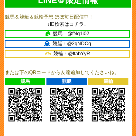
LINE＠限定情報
競馬＆競艇＆競輪予想 ほぼ毎日配信中！
↓ID検索はコチラ↓
競馬：@fNq1i02
競艇：@2qNDOq
競輪：@ftabYyR
または下のQRコードから友達追加してくださいね。
競馬
競艇
競輪