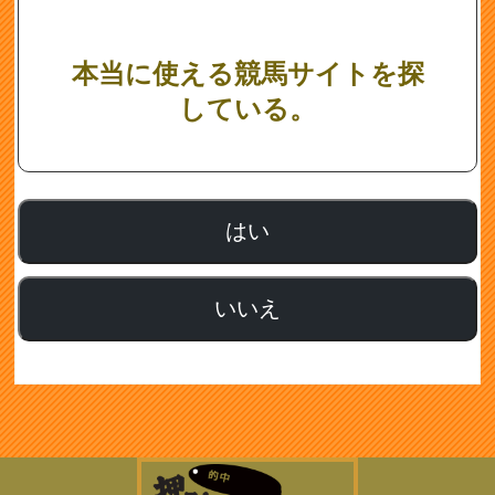
本当に使える競馬サイトを探
している。
はい
いいえ