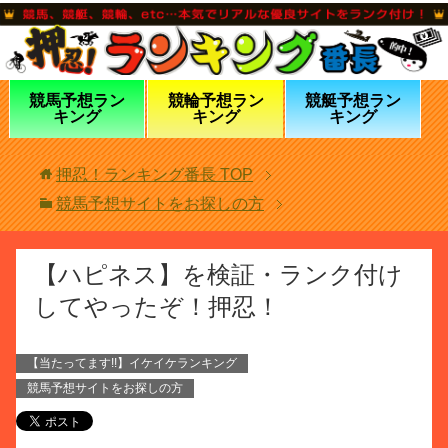
競馬予想ラン
競輪予想ラン
競艇予想ラン
キング
キング
キング
押忍！ランキング番長
TOP
競馬予想サイトをお探しの方
【ハピネス】を検証・ランク付け
してやったぞ！押忍！
【当たってます!!】イケイケランキング
競馬予想サイトをお探しの方