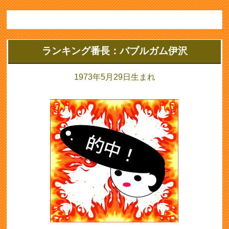
ランキング番長：バブルガム伊沢
1973年5月29日生まれ