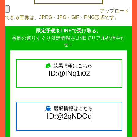
アップロード
できる画像は、JPEG・JPG・GIF・PNG形式です。
限定予想をLINEで受け取る。
番長の選りすぐり限定情報をLINEでリアル配信中だ
ぜ！
競馬情報はこちら
ID:@fNq1i02
競艇情報はこちら
ID:@2qNDOq