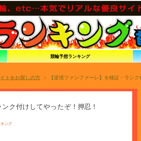
競輪予想ランキング
イトをお探しの方
【逆境ファンファーレ】を検証・ランク
ランク付けしてやったぞ！押忍！
ンキング