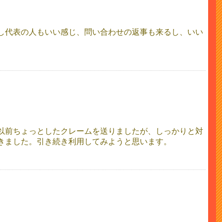
し代表の人もいい感じ、問い合わせの返事も来るし、いい
以前ちょっとしたクレームを送りましたが、しっかりと対
きました。引き続き利用してみようと思います。