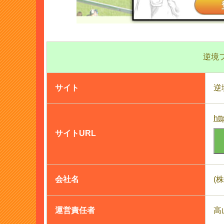
逆境
サイト
逆
htt
サイトURL
会社名
(
運営責任者
高