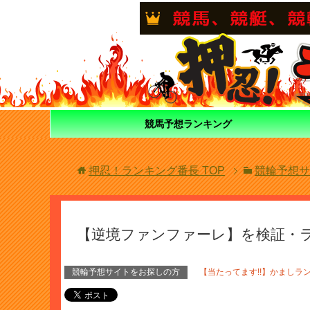
競馬予想ランキング
押忍！ランキング番長
TOP
競輪予想サ
【逆境ファンファーレ】を検証・
競輪予想サイトをお探しの方
【当たってます!!】かましラ