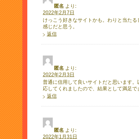
匿名
より:
2022年2月7日
けっこう好きなサイトかも。わりと当たる
感じだと思う。
返信
匿名
より:
2022年2月3日
普通に信用して良いサイトだと思います。
応してくれましたので、結果として満足で
返信
匿名
より:
2022年1月31日