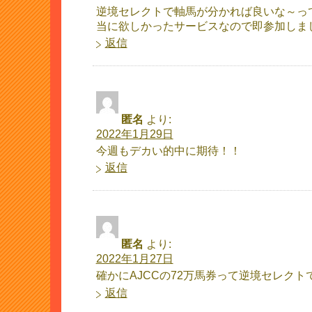
逆境セレクトで軸馬が分かれば良いな～っ
当に欲しかったサービスなので即参加しま
返信
匿名
より:
2022年1月29日
今週もデカい的中に期待！！
返信
匿名
より:
2022年1月27日
確かにAJCCの72万馬券って逆境セレク
返信