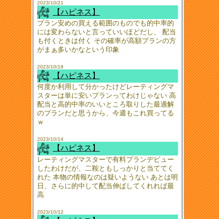
2023/10/21
【ハピネス】
プラン安めの買える範囲のものでも的中率的
には変わらないと言っていいほどだし、 配当
も付くときは付く その確率が高額プランの方
がまぁ多いかなという印象
2023/10/18
【ハピネス】
何度か利用して分かったけどレーティングマ
スターは単に安いプランってわけじゃない 高
配当と高的中率のいいところ取りした最適解
のプランだと思うから、今週もこれ買ってる
ｗ
2023/10/14
【ハピネス】
レーティングマスターで有料プランデビュー
したわけだが、二鞍ともしっかりと当ててく
れた 本物の情報なのは疑いようない あとは明
日、さらに的中して配当伸ばしてくれれば最
高
2023/10/12