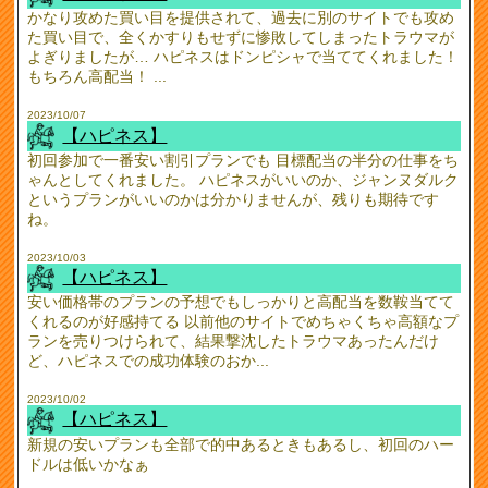
かなり攻めた買い目を提供されて、過去に別のサイトでも攻め
た買い目で、全くかすりもせずに惨敗してしまったトラウマが
よぎりましたが… ハピネスはドンピシャで当ててくれました！
もちろん高配当！ ...
2023/10/07
【ハピネス】
初回参加で一番安い割引プランでも 目標配当の半分の仕事をち
ゃんとしてくれました。 ハピネスがいいのか、ジャンヌダルク
というプランがいいのかは分かりませんが、残りも期待です
ね。
2023/10/03
【ハピネス】
安い価格帯のプランの予想でもしっかりと高配当を数鞍当てて
くれるのが好感持てる 以前他のサイトでめちゃくちゃ高額なプ
ランを売りつけられて、結果撃沈したトラウマあったんだけ
ど、ハピネスでの成功体験のおか...
2023/10/02
【ハピネス】
新規の安いプランも全部で的中あるときもあるし、初回のハー
ドルは低いかなぁ