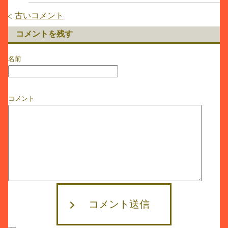
古いコメント
コメントを残す
名前
コメント
コメント送信