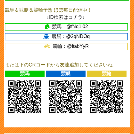
競馬＆競艇＆競輪予想 ほぼ毎日配信中！
↓ID検索はコチラ↓
競馬：@fNq1i02
競艇：@2qNDOq
競輪：@ftabYyR
または下のQRコードから友達追加してくださいね。
競馬
競艇
競輪