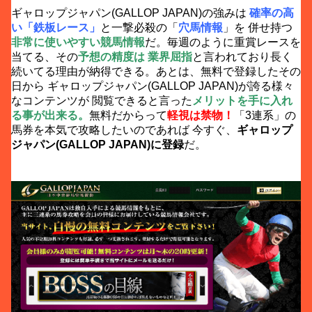
ギャロップジャパン(GALLOP JAPAN)の強みは
確率の高
い「鉄板レース」
と一撃必殺の「
穴馬情報
」を 併せ持つ
非常に使いやすい競馬情報
だ。毎週のように重賞レースを
当てる、その
予想の精度は 業界屈指
と言われており長く
続いてる理由が納得できる。あとは、無料で登録したその
日から ギャロップジャパン(GALLOP JAPAN)が誇る様々
なコンテンツが 閲覧できると言った
メリットを手に入れ
る事が出来る。
無料だからって
軽視は禁物！
「3連系」の
馬券を本気で攻略したいのであれば 今すぐ、
ギャロップ
ジャパン(GALLOP JAPAN)に登録
だ。