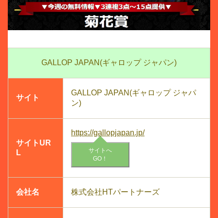
GALLOP JAPAN(ギャロップ ジャパン)
GALLOP JAPAN(ギャロップ ジャパ
サイト
ン)
https://gallopjapan.jp/
サイトUR
サイトへ
L
GO！
会社名
株式会社HTパートナーズ