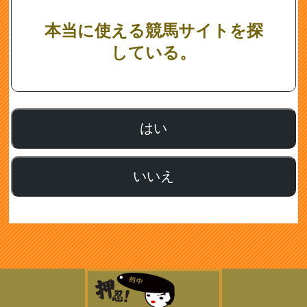
本当に使える競馬サイトを探
している。
はい
いいえ