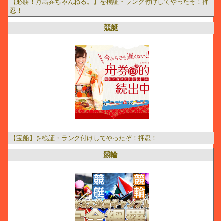
【必勝！万馬券ちゃんねる。】を検証・ランク付けしてやったぞ！押
忍！
競艇
【宝船】を検証・ランク付けしてやったぞ！押忍！
競輪