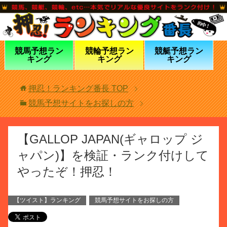
競馬予想ラン
競輪予想ラン
競艇予想ラン
キング
キング
キング
押忍！ランキング番長
TOP
競馬予想サイトをお探しの方
【GALLOP JAPAN(ギャロップ ジ
ャパン)】を検証・ランク付けして
やったぞ！押忍！
【ツイスト】ランキング
競馬予想サイトをお探しの方