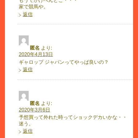
もうでかけへんとこ・・・
家で競馬や。
返信
匿名
より:
2020年4月13日
ギャロップ ジャパンってやっぱ良いの？
返信
匿名
より:
2020年3月6日
予想買って外れた時ってショックデカいかな・・
迷う。
返信