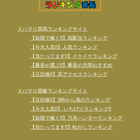
ドハマり競馬ランキングサイト
【短期で稼ぐ!!】高配当ランキング
【今大人気!!】人気ランキング
【当たってます!!】イケイケランキング
【番長が選ぶ!!】番長の月間おすすめ
【注目株!!】高アクセスランキング
ドハマり競艇ランキングサイト
【注目株!!】5時から漢のランキング
【今大人気!!】 いちびりランキング!!
【短期で稼ぐ!!】万舟ハンターランキング
【当たってます!!】転がしランキング