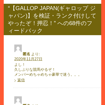
“【GALLOP JAPAN(ギャロップ ジ
ャパン)】を検証・ランク付けして
やったぞ！押忍！” への68件のフ
ィードバック
匿名
より:
2020年11月27日
よし！
久しぶりな競馬やるぞ！
メンバーめちゃめちゃ豪華で迷う。。。
返信