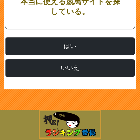
本当に使える競馬サイトを探
している。
はい
いいえ