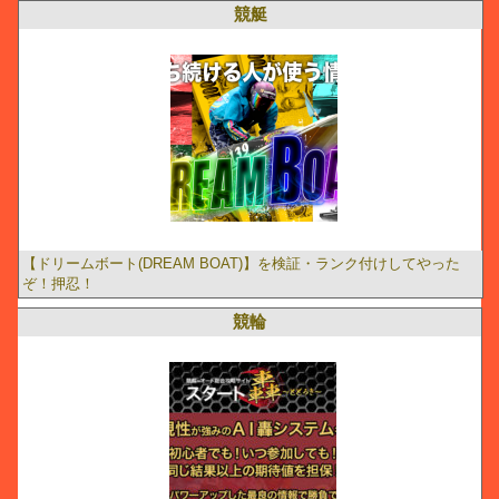
競艇
【ドリームボート(DREAM BOAT)】を検証・ランク付けしてやった
ぞ！押忍！
競輪