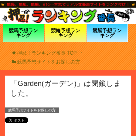
競馬予想ラン
競輪予想ラン
競艇予想ラン
キング
キング
キング
押忍！ランキング番長
TOP
競馬予想サイトをお探しの方
「Garden(ガーデン)」は閉鎖しま
した。
競馬予想サイトをお探しの方
---