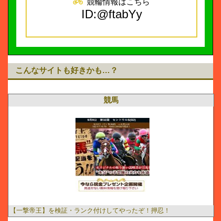
競輪情報はこちら
ID:@ftabYy
こんなサイトも好きかも…？
競馬
【一撃帝王】を検証・ランク付けしてやったぞ！押忍！