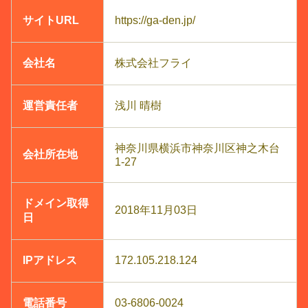
サイトURL
https://ga-den.jp/
会社名
株式会社フライ
運営責任者
浅川 晴樹
神奈川県横浜市神奈川区神之木台
会社所在地
1-27
ドメイン取得
2018年11月03日
日
IPアドレス
172.105.218.124
電話番号
03-6806-0024