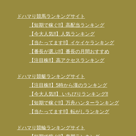
ドハマり競馬ランキングサイト
【短期で稼ぐ!!】高配当ランキング
【今大人気!!】人気ランキング
【当たってます!!】イケイケランキング
【番長が選ぶ!!】番長の月間おすすめ
【注目株!!】高アクセスランキング
ドハマり競艇ランキングサイト
【注目株!!】5時から漢のランキング
【今大人気!!】 いちびりランキング!!
【短期で稼ぐ!!】万舟ハンターランキング
【当たってます!!】転がしランキング
ドハマり競輪ランキングサイト