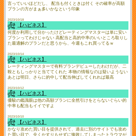
言っていいほどだし、 配当も付くときは付く その確率が高額
プランの方がまぁ多いかなという印象
2023/10/18
【ハピネス】
何度か利用して分かったけどレーティングマスターは単に安い
プランってわけじゃない 高配当と高的中率のいいところ取りし
た最適解のプランだと思うから、今週もこれ買ってるｗ
2023/10/14
【ハピネス】
レーティングマスターで有料プランデビューしたわけだが、二
鞍ともしっかりと当ててくれた 本物の情報なのは疑いようない
あとは明日、さらに的中して配当伸ばしてくれれば最高
2023/10/12
【ハピネス】
優駿の鑑識眼は他の高額プランに全然引けをとらないぐらい的
中率も配当もイイですよ
2023/10/10
【ハピネス】
かなり攻めた買い目を提供されて、過去に別のサイトでも攻め
た買い目で、全くかすりもせずに惨敗してしまったトラウマが