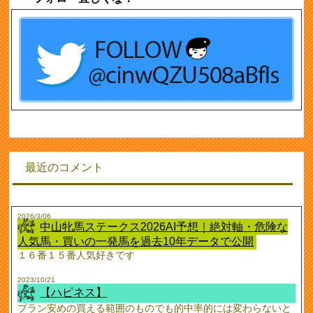
最近のコメント
2026/3/06
中山牝馬ステークス2026AI予想｜絶対軸・危険な
人気馬・買いの一発馬を過去10年データで公開
１６番１５番人気好きです
2023/10/21
【ハピネス】
プラン安めの買える範囲のものでも的中率的には変わらないと