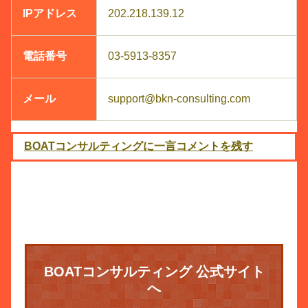
IPアドレス
202.218.139.12
電話番号
03-5913-8357
メール
support@bkn-consulting.com
BOATコンサルティングに一言コメントを残す
BOATコンサルティング 公式サイト
へ