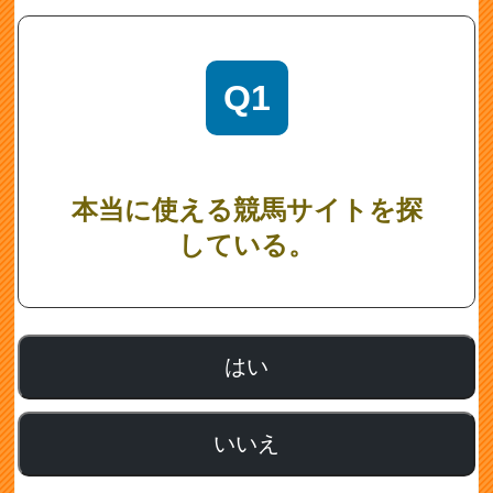
Q1
本当に使える競馬サイトを探
している。
はい
いいえ