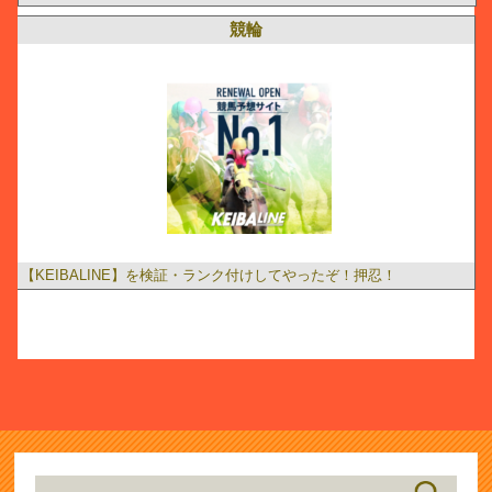
競輪
【KEIBALINE】を検証・ランク付けしてやったぞ！押忍！