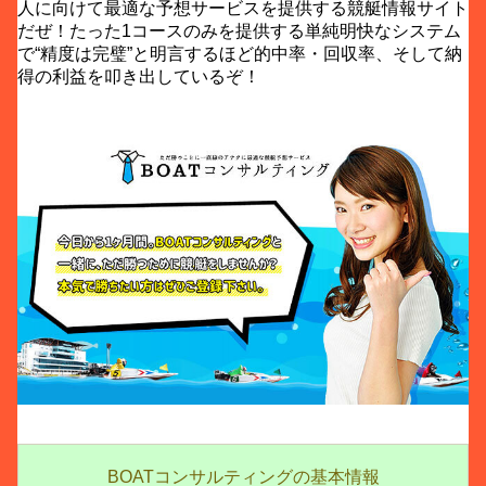
人に向けて最適な予想サービスを提供する競艇情報サイト
だぜ！たった1コースのみを提供する単純明快なシステム
で“精度は完璧”と明言するほど的中率・回収率、そして納
得の利益を叩き出しているぞ！
BOATコンサルティングの基本情報