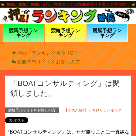
競馬予想ラン
競輪予想ラン
競艇予想ラン
キング
キング
キング
押忍！ランキング番長
TOP
競艇予想サイトをお探しの方
「BOATコンサルティング」は閉
鎖しました。
競艇予想サイトをお探しの方
【今大人気!!】 いちびりランキング!!
『BOATコンサルティング』は、ただ勝つことに一直線な