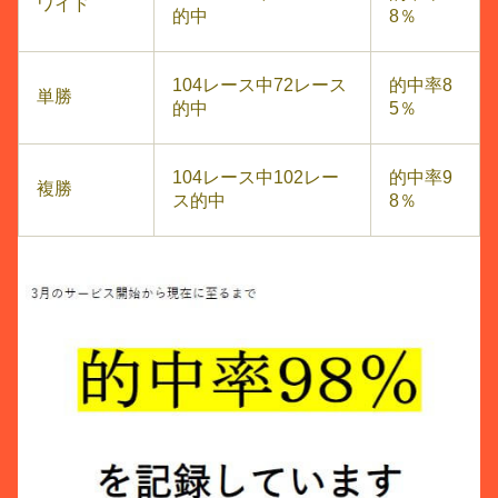
ワイド
的中
8％
104レース中72レース
的中率8
単勝
的中
5％
104レース中102レー
的中率9
複勝
ス的中
8％