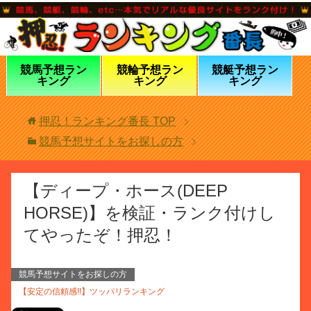
競馬予想ラン
競輪予想ラン
競艇予想ラン
キング
キング
キング
押忍！ランキング番長
TOP
競馬予想サイトをお探しの方
【ディープ・ホース(DEEP
HORSE)】を検証・ランク付けし
てやったぞ！押忍！
競馬予想サイトをお探しの方
【安定の信頼感!!】ツッパリランキング