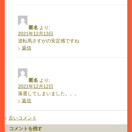
匿名
より:
2021年12月13日
逆転馬さすがの安定感ですね
返信
匿名
より:
2021年12月12日
落選してしまいました。。。
返信
古いコメント
コメントを残す