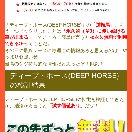
「ディープ・ホース(DEEP HORSE)」の
「逆転馬」
、も
う一つビックリしたことは
「永久的（￥0）に使い続ける
事が出来る」
ってところ、簡単に言うと
≪永久無料で利用
できる≫
ってことだ。
その日の最終レースに毎週この情報あると思えるのは、や
っぱり心強いぜ！
最高のケツ持ち的な情報だと思ったぞ！押忍！
ディープ・ホース(DEEP HORSE)
の検証結果
ディープ・ホース(DEEP HORSE)の特徴を検証してきた
が、結論から言うと
「試す価値あり」
だぜ！