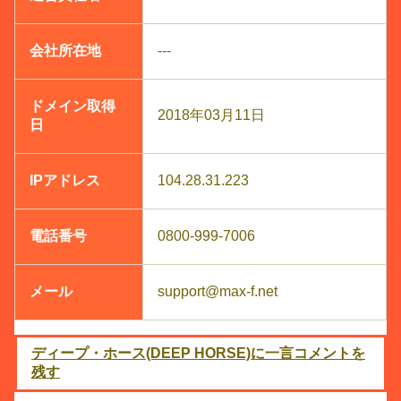
会社所在地
---
ドメイン取得
2018年03月11日
日
IPアドレス
104.28.31.223
電話番号
0800-999-7006
メール
support@max-f.net
ディープ・ホース(DEEP HORSE)に一言コメントを
残す