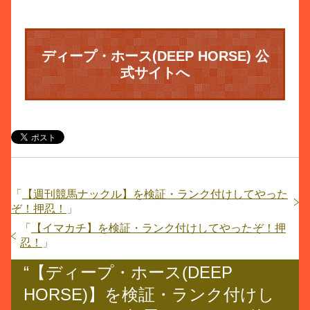
ディープ・ホース(DEEP HORSE) 公
式サイトへ
「
【週刊競馬ナックル】を検証・ランク付けしてやった
ぞ！押忍！
」
「
【イマカチ】を検証・ランク付けしてやったぞ！押
忍！
」
“【ディープ・ホース(DEEP
HORSE)】を検証・ランク付けし