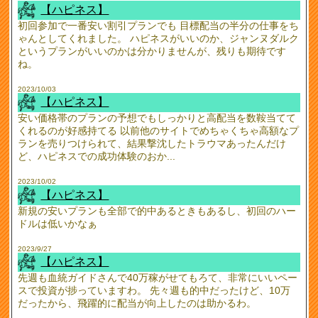
【ハピネス】
初回参加で一番安い割引プランでも 目標配当の半分の仕事をち
ゃんとしてくれました。 ハピネスがいいのか、ジャンヌダルク
というプランがいいのかは分かりませんが、残りも期待です
ね。
2023/10/03
【ハピネス】
安い価格帯のプランの予想でもしっかりと高配当を数鞍当てて
くれるのが好感持てる 以前他のサイトでめちゃくちゃ高額なプ
ランを売りつけられて、結果撃沈したトラウマあったんだけ
ど、ハピネスでの成功体験のおか...
2023/10/02
【ハピネス】
新規の安いプランも全部で的中あるときもあるし、初回のハー
ドルは低いかなぁ
2023/9/27
【ハピネス】
先週も血統ガイドさんで40万稼がせてもろて、非常にいいペー
スで投資が捗っていますわ。 先々週も的中だったけど、10万
だったから、飛躍的に配当が向上したのは助かるわ。