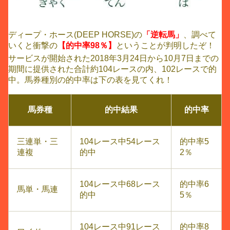
ディープ・ホース(DEEP HORSE)の
「逆転馬」
、調べて
いくと衝撃の
【的中率98％】
ということが判明したぞ！
サービスが開始された2018年3月24日から10月7日までの
期間に提供された合計約104レースの内、102レースで的
中。馬券種別の的中率は下の表を見てくれ！
馬券種
的中結果
的中率
三連単・三
104レース中54レース
的中率5
連複
的中
2％
104レース中68レース
的中率6
馬単・馬連
的中
5％
104レース中91レース
的中率8