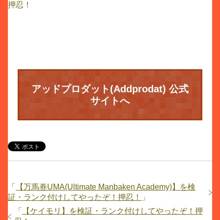
押忍！
アッドプロダット(Addprodat) 公式
サイトへ
「
【万馬券UMA(Ultimate Manbaken Academy)】を検
証・ランク付けしてやったぞ！押忍！
」
「
【ケイモリ】を検証・ランク付けしてやったぞ！押