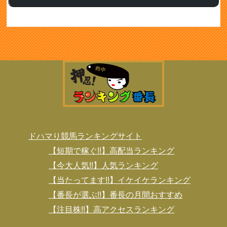
ドハマり競馬ランキングサイト
【短期で稼ぐ!!】高配当ランキング
【今大人気!!】人気ランキング
【当たってます!!】イケイケランキング
【番長が選ぶ!!】番長の月間おすすめ
【注目株!!】高アクセスランキング