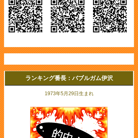
ランキング番長：バブルガム伊沢
1973年5月29日生まれ