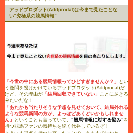
アッドプロダット(Addprodat)は今まで見たことな
い“究極系の競馬情報”
「今世の中にある競馬情報ってひどすぎませんか？」
とい
う疑問を投げかけているアッドプロダット(Addprodat)だ
けど、その理由が
「結局回収できていない」
ことに尽きる
みたいだな！
「あたかも当たりそうな予想を見せておいて、結局外れる
ような競馬新聞の方が、よっぽどあくどいかもしれませ
ん」
ということも言っていて、
“競馬情報に対する悩み”
を
持つ競馬ファンの気持ちを鋭く代弁しているぞ！