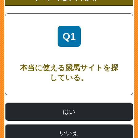
Q1
本当に使える競馬サイトを探
している。
はい
いいえ