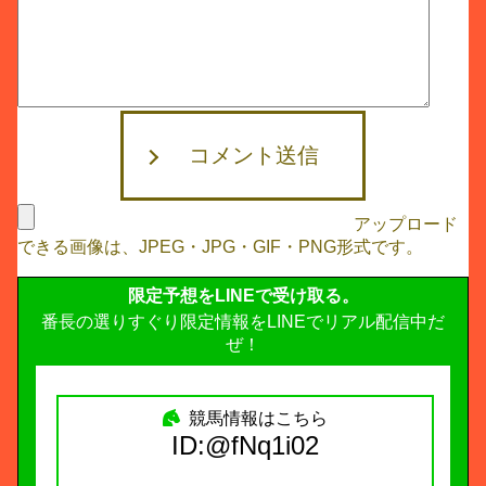
コメント送信
アップロード
できる画像は、JPEG・JPG・GIF・PNG形式です。
限定予想をLINEで受け取る。
番長の選りすぐり限定情報をLINEでリアル配信中だ
ぜ！
競馬情報はこちら
ID:@fNq1i02