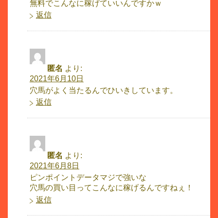
無料でこんなに稼げていいんですかｗ
返信
匿名
より:
2021年6月10日
穴馬がよく当たるんでひいきしています。
返信
匿名
より:
2021年6月8日
ピンポイントデータマジで強いな
穴馬の買い目ってこんなに稼げるんですねぇ！
返信