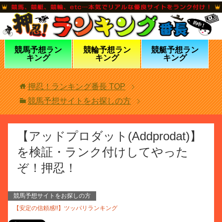
競馬予想ラン
競輪予想ラン
競艇予想ラン
キング
キング
キング
押忍！ランキング番長
TOP
競馬予想サイトをお探しの方
【アッドプロダット(Addprodat)】
を検証・ランク付けしてやった
ぞ！押忍！
競馬予想サイトをお探しの方
【安定の信頼感!!】ツッパリランキング