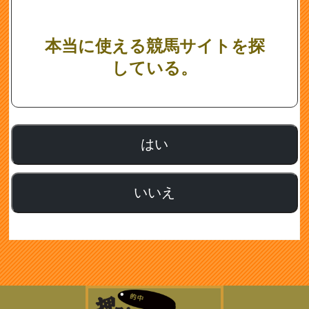
本当に使える競馬サイトを探
している。
はい
いいえ