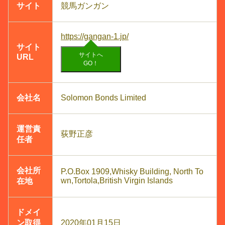
サイト
競馬ガンガン
https://gangan-1.jp/
サイト
サイトへ
URL
GO！
会社名
Solomon Bonds Limited
運営責
荻野正彦
任者
会社所
P.O.Box 1909,Whisky Building, North To
wn,Tortola,British Virgin Islands
在地
ドメイ
ン取得
2020年01月15日