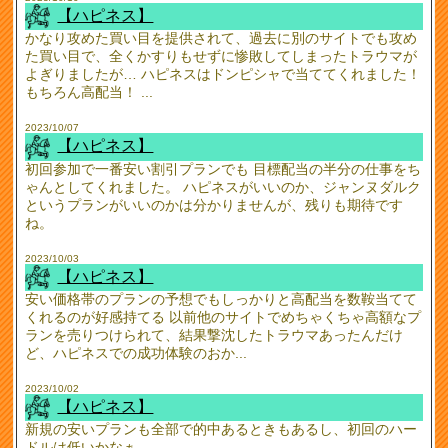
【ハピネス】
かなり攻めた買い目を提供されて、過去に別のサイトでも攻め
た買い目で、全くかすりもせずに惨敗してしまったトラウマが
よぎりましたが… ハピネスはドンピシャで当ててくれました！
もちろん高配当！ ...
2023/10/07
【ハピネス】
初回参加で一番安い割引プランでも 目標配当の半分の仕事をち
ゃんとしてくれました。 ハピネスがいいのか、ジャンヌダルク
というプランがいいのかは分かりませんが、残りも期待です
ね。
2023/10/03
【ハピネス】
安い価格帯のプランの予想でもしっかりと高配当を数鞍当てて
くれるのが好感持てる 以前他のサイトでめちゃくちゃ高額なプ
ランを売りつけられて、結果撃沈したトラウマあったんだけ
ど、ハピネスでの成功体験のおか...
2023/10/02
【ハピネス】
新規の安いプランも全部で的中あるときもあるし、初回のハー
ドルは低いかなぁ