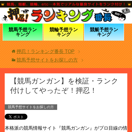
競馬予想ラン
競輪予想ラン
競艇予想ラン
キング
キング
キング
押忍！ランキング番長
TOP
競馬予想サイトをお探しの方
【競馬ガンガン】を検証・ランク
付けしてやったぞ！押忍！
競馬予想サイトをお探しの方
本格派の競馬情報サイト『競馬ガンガン』がプロ目線の情