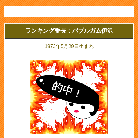
ランキング番長：バブルガム伊沢
1973年5月29日生まれ