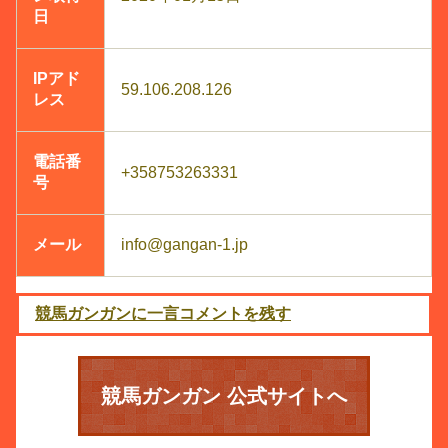
日
IPアド
59.106.208.126
レス
電話番
+358753263331
号
メール
info@gangan-1.jp
競馬ガンガンに一言コメントを残す
競馬ガンガン 公式サイトへ