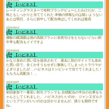
2023/10/14
【ハピネス】
レーティングマスターで有料プランデビューしたわけだが、二
鞍ともしっかりと当ててくれた 本物の情報なのは疑いようない
あとは明日、さらに的中して配当伸ばしてくれれば最高
2023/10/12
【ハピネス】
優駿の鑑識眼は他の高額プランに全然引けをとらないぐらい的
中率も配当もイイですよ
2023/10/10
【ハピネス】
かなり攻めた買い目を提供されて、過去に別のサイトでも攻め
た買い目で、全くかすりもせずに惨敗してしまったトラウマが
よぎりましたが… ハピネスはドンピシャで当ててくれました！
もちろん高配当！ ...
2023/10/07
【ハピネス】
初回参加で一番安い割引プランでも 目標配当の半分の仕事をち
ゃんとしてくれました。 ハピネスがいいのか、ジャンヌダルク
というプランがいいのかは分かりませんが、残りも期待です
ね。