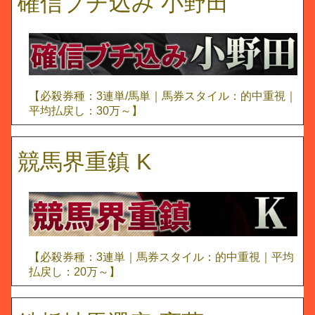
確信ブチ込み 小野田
【必殺券種：3連単/馬単｜馬券スタイル：的中重視｜
平均払戻し：30万～】
競馬界重鎮 K
【必殺券種：3連単｜馬券スタイル：的中重視｜平均
払戻し：20万～】