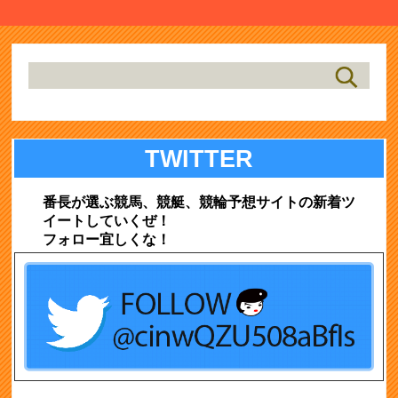
TWITTER
番長が選ぶ競馬、競艇、競輪予想サイトの新着ツ
イートしていくぜ！
フォロー宜しくな！