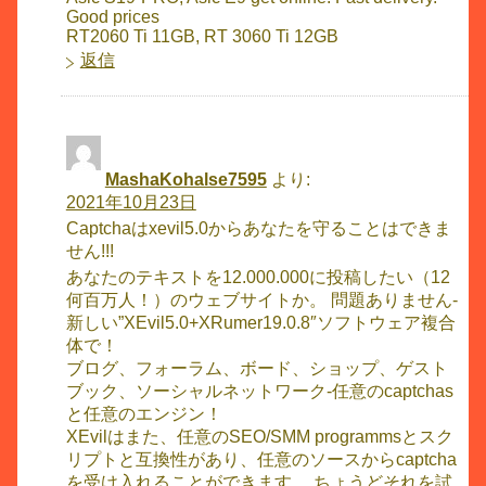
Good prices
RT2060 Ti 11GB, RT 3060 Ti 12GB
返信
MashaKohalse7595
より:
2021年10月23日
Captchaはxevil5.0からあなたを守ることはできま
せん!!!
あなたのテキストを12.000.000に投稿したい（12
何百万人！）のウェブサイトか。 問題ありません-
新しい”XEvil5.0+XRumer19.0.8″ソフトウェア複合
体で！
ブログ、フォーラム、ボード、ショップ、ゲスト
ブック、ソーシャルネットワーク-任意のcaptchas
と任意のエンジン！
XEvilはまた、任意のSEO/SMM programmsとスク
リプトと互換性があり、任意のソースからcaptcha
を受け入れることができます。 ちょうどそれを試