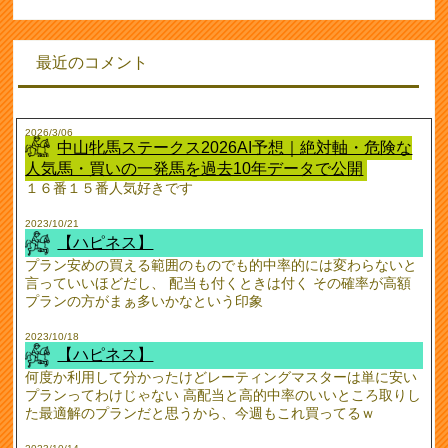
最近のコメント
2026/3/06
中山牝馬ステークス2026AI予想｜絶対軸・危険な
人気馬・買いの一発馬を過去10年データで公開
１６番１５番人気好きです
2023/10/21
【ハピネス】
プラン安めの買える範囲のものでも的中率的には変わらないと
言っていいほどだし、 配当も付くときは付く その確率が高額
プランの方がまぁ多いかなという印象
2023/10/18
【ハピネス】
何度か利用して分かったけどレーティングマスターは単に安い
プランってわけじゃない 高配当と高的中率のいいところ取りし
た最適解のプランだと思うから、今週もこれ買ってるｗ