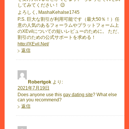
してみてください！ 😉
よろしく, MashaKehalse1745
P.S. 巨大な割引が利用可能です（最大50％！）任
意の人気のあるフォーラムやプラットフォーム上
のXEvilについての短いレビューのために。 ただ、
割引のための公式サポートを求める！
http://XEvil.Net/
返信
Robertgok
より:
2021年7月19日
Does anyone use this
gay dating site
? What else
can you recommend?
返信