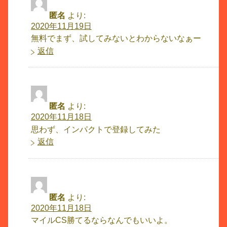
匿名
より:
2020年11月19日
無料でまず、試してみないとわからないなぁー
返信
匿名
より:
2020年11月18日
思わず、インパクトで登録してみた
返信
匿名
より:
2020年11月18日
マイルCS勝てるならなんでもいいよ。