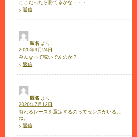
ここだったら勝てるかな・・・
返信
匿名
より:
2020年9月24日
みんなって稼いでんのか？
返信
匿名
より:
2020年7月12日
有れるレースを選定するのってセンスがいるよ
ね。
返信