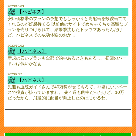
2023/10/03
【ハピネス】
安い価格帯のプランの予想でもしっかりと高配当を数鞍当てて
くれるのが好感持てる 以前他のサイトでめちゃくちゃ高額なプ
ランを売りつけられて、結果撃沈したトラウマあったんだけ
ど、ハピネスでの成功体験のおか...
2023/10/02
【ハピネス】
新規の安いプランも全部で的中あるときもあるし、初回のハー
ドルは低いかなぁ
2023/9/27
【ハピネス】
先週も血統ガイドさんで40万稼がせてもろて、非常にいいペー
スで投資が捗っていますわ。 先々週も的中だったけど、10万
だったから、飛躍的に配当が向上したのは助かるわ。