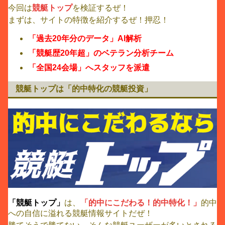
今回は
競艇トップ
を検証するぜ！
まずは、サイトの特徴を紹介するぜ！押忍！
「過去20年分のデータ」AI解析
「競艇歴20年超」のベテラン分析チーム
「全国24会場」へスタッフを派遣
競艇トップは「的中特化の競艇投資」
「競艇トップ」
は、
「的中にこだわる！的中特化！」
的中
への自信に溢れる競艇情報サイトだぜ！