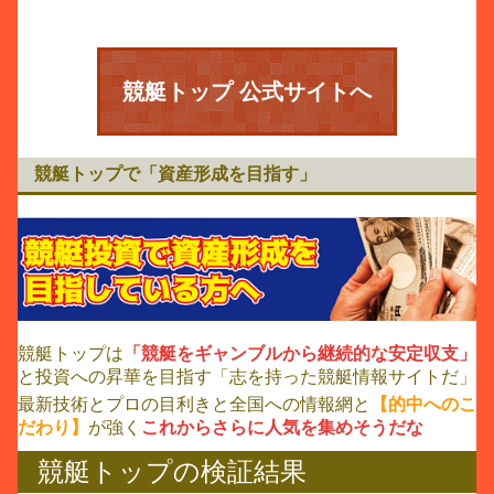
競艇トップ 公式サイトへ
競艇トップで「資産形成を目指す」
競艇トップは
「競艇をギャンブルから継続的な安定収支」
と投資への昇華を目指す「志を持った競艇情報サイトだ」
最新技術とプロの目利きと全国への情報網と
【的中へのこ
だわり】
が強く
これからさらに人気を集めそうだな
競艇トップの検証結果