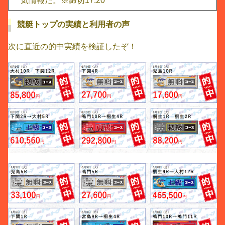
気情報だ。※締切17:20
競艇トップの実績と利用者の声
次に直近の的中実績を検証したぞ！