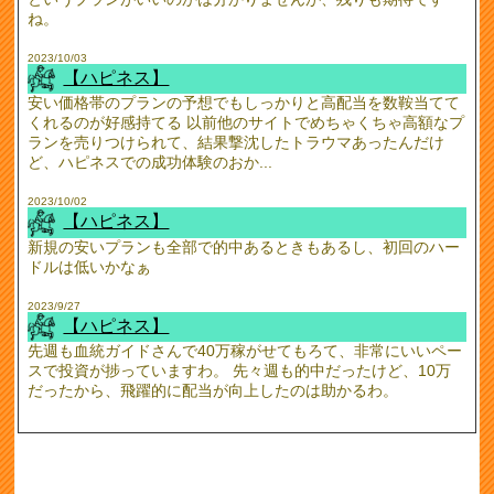
ね。
2023/10/03
【ハピネス】
安い価格帯のプランの予想でもしっかりと高配当を数鞍当てて
くれるのが好感持てる 以前他のサイトでめちゃくちゃ高額なプ
ランを売りつけられて、結果撃沈したトラウマあったんだけ
ど、ハピネスでの成功体験のおか...
2023/10/02
【ハピネス】
新規の安いプランも全部で的中あるときもあるし、初回のハー
ドルは低いかなぁ
2023/9/27
【ハピネス】
先週も血統ガイドさんで40万稼がせてもろて、非常にいいペー
スで投資が捗っていますわ。 先々週も的中だったけど、10万
だったから、飛躍的に配当が向上したのは助かるわ。