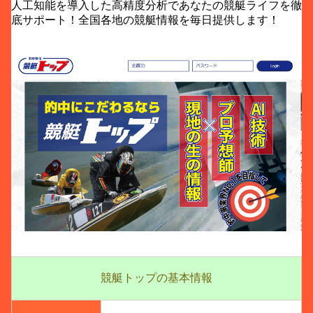
人工知能を導入した高精度分析であなたの競艇ライフを徹
底サポート！全国各地の競艇情報を毎日提供します！
競艇トップの基本情報