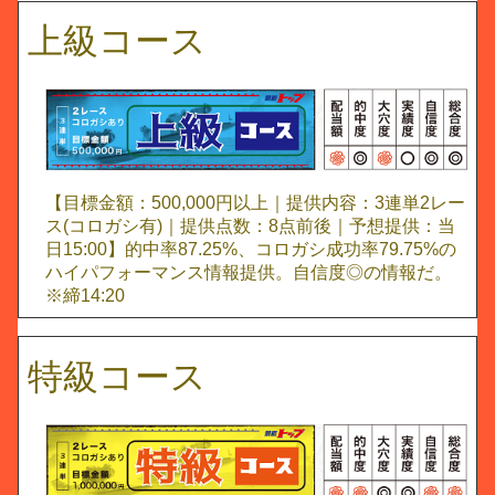
上級コース
【目標金額：500,000円以上｜提供内容：3連単2レー
ス(コロガシ有)｜提供点数：8点前後｜予想提供：当
日15:00】的中率87.25%、コロガシ成功率79.75%の
ハイパフォーマンス情報提供。自信度◎の情報だ。
※締14:20
特級コース