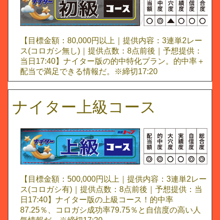
【目標金額：80,000円以上｜提供内容：3連単2レー
ス(コロガシ無し)｜提供点数：8点前後｜予想提供：
当日17:40】ナイター版の的中特化プラン。的中率＋
配当で満足できる情報だ。※締切17:20
ナイター上級コース
【目標金額：500,000円以上｜提供内容：3連単2レー
ス(コロガシ有)｜提供点数：8点前後｜予想提供：当
日17:40】ナイター版の上級コース！的中率
87.25％、コロガシ成功率79.75％と自信度の高い人