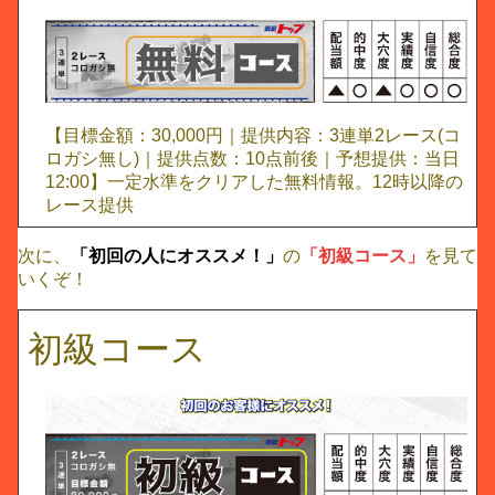
【目標金額：30,000円｜提供内容：3連単2レース(コ
ロガシ無し)｜提供点数：10点前後｜予想提供：当日
12:00】一定水準をクリアした無料情報。12時以降の
レース提供
次に、
「初回の人にオススメ！」
の
「初級コース」
を見て
いくぞ！
初級コース