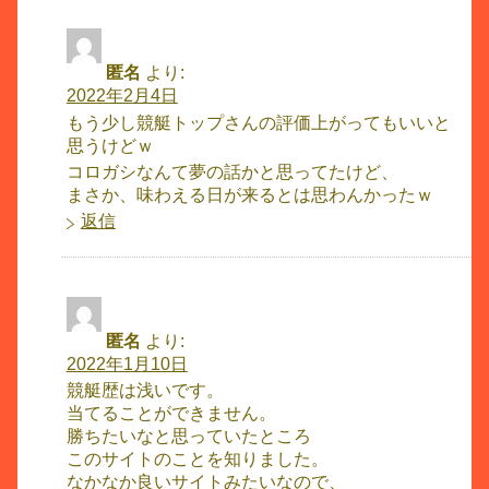
匿名
より:
2022年2月4日
もう少し競艇トップさんの評価上がってもいいと
思うけどｗ
コロガシなんて夢の話かと思ってたけど、
まさか、味わえる日が来るとは思わんかったｗ
返信
匿名
より:
2022年1月10日
競艇歴は浅いです。
当てることができません。
勝ちたいなと思っていたところ
このサイトのことを知りました。
なかなか良いサイトみたいなので、