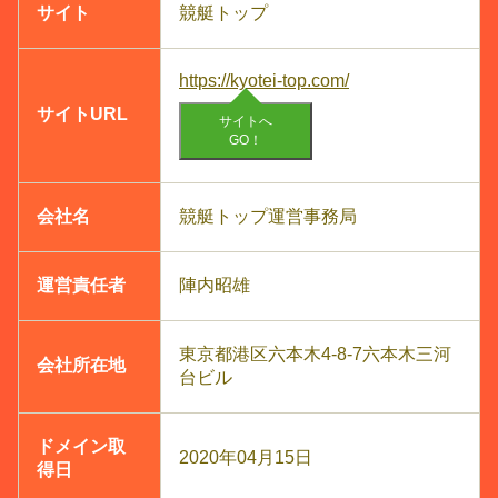
サイト
競艇トップ
https://kyotei-top.com/
サイトURL
サイトへ
GO！
会社名
競艇トップ運営事務局
運営責任者
陣内昭雄
東京都港区六本木4-8-7六本木三河
会社所在地
台ビル
ドメイン取
2020年04月15日
得日