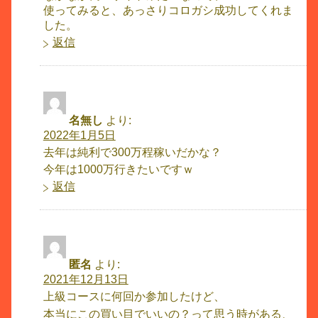
使ってみると、あっさりコロガシ成功してくれま
した。
返信
名無し
より:
2022年1月5日
去年は純利で300万程稼いだかな？
今年は1000万行きたいですｗ
返信
匿名
より:
2021年12月13日
上級コースに何回か参加したけど、
本当にこの買い目でいいの？って思う時がある、