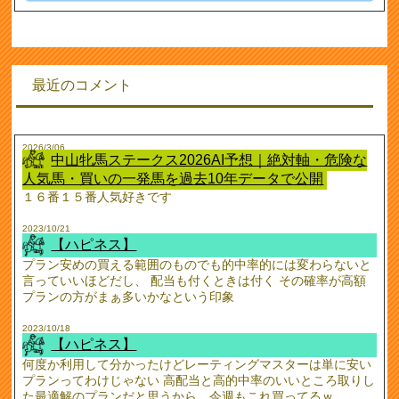
最近のコメント
2026/3/06
中山牝馬ステークス2026AI予想｜絶対軸・危険な
人気馬・買いの一発馬を過去10年データで公開
１６番１５番人気好きです
2023/10/21
【ハピネス】
プラン安めの買える範囲のものでも的中率的には変わらないと
言っていいほどだし、 配当も付くときは付く その確率が高額
プランの方がまぁ多いかなという印象
2023/10/18
【ハピネス】
何度か利用して分かったけどレーティングマスターは単に安い
プランってわけじゃない 高配当と高的中率のいいところ取りし
た最適解のプランだと思うから、今週もこれ買ってるｗ