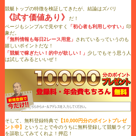
競艇トップの特徴を検証してきたが、結論はズバリ
《試す価値あり》
だ！
ページもシンプルで見やすく
「初心者も利用しやすい」
印
象だ。
「無料情報も毎日2レース用意」
されているっていうのも
嬉しいポイントだな！
「競艇で稼ぎたい！的中が欲しい！」
少しでもそう思う人
は試してみるといいぜ！
そして、無料登録特典で
【10,000円分のポイントプレゼ
ント中】
ということで今のうちに無料登録して競艇ライフ
を謳歌してみてくれよ！押忍！