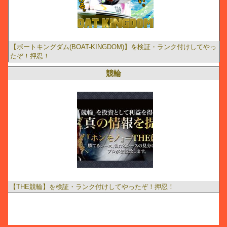
【ボートキングダム(BOAT-KINGDOM)】を検証・ランク付けしてやっ
たぞ！押忍！
競輪
【THE競輪】を検証・ランク付けしてやったぞ！押忍！