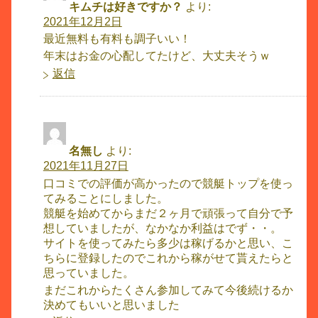
キムチは好きですか？
より:
2021年12月2日
最近無料も有料も調子いい！
年末はお金の心配してたけど、大丈夫そうｗ
返信
名無し
より:
2021年11月27日
口コミでの評価が高かったので競艇トップを使っ
てみることにしました。
競艇を始めてからまだ２ヶ月で頑張って自分で予
想していましたが、なかなか利益はでず・・。
サイトを使ってみたら多少は稼げるかと思い、こ
ちらに登録したのでこれから稼がせて貰えたらと
思っていました。
まだこれからたくさん参加してみて今後続けるか
決めてもいいと思いました