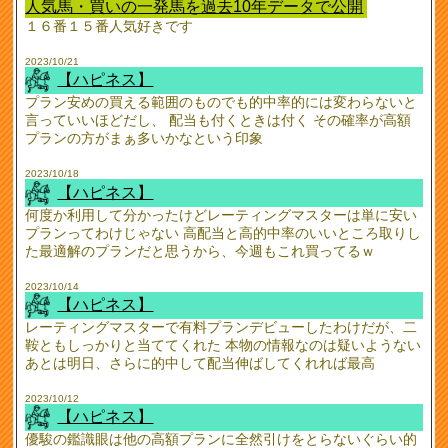
人気馬・買いの一発馬を過去10年データで公開
１６番１５番人気好きです
2023/10/21
【ハピネス】
プラン安めの買える範囲のものでも的中率的には変わらないと
言っていいほどだし、 配当も付くときは付く その確率が高額
プランの方がまぁ多いかなという印象
2023/10/18
【ハピネス】
何度か利用して分かったけどレーティングマスターは単に安い
プランってわけじゃない 高配当と高的中率のいいところ取りし
た最適解のプランだと思うから、今週もこれ買ってるｗ
2023/10/14
【ハピネス】
レーティングマスターで有料プランデビューしたわけだが、二
鞍ともしっかりと当ててくれた 本物の情報なのは疑いようない
あとは明日、さらに的中して配当伸ばしてくれれば最高
2023/10/12
【ハピネス】
優駿の鑑識眼は他の高額プランに全然引けをとらないぐらい的