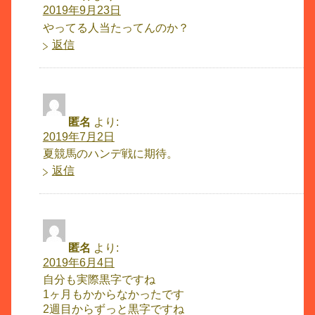
2019年9月23日
やってる人当たってんのか？
返信
匿名
より:
2019年7月2日
夏競馬のハンデ戦に期待。
返信
匿名
より:
2019年6月4日
自分も実際黒字ですね
1ヶ月もかからなかったです
2週目からずっと黒字ですね