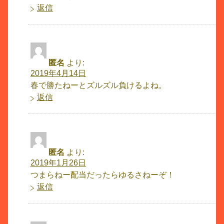
返信
匿名
より:
2019年4月14日
春で勝たねーとズルズル負けるよね。
返信
匿名
より:
2019年1月26日
つまらねー配当だったらゆるさねーぞ！
返信