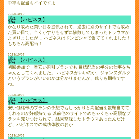
中率も配当もイイですよ
2023/10/10
【ハピネス】
かなり攻めた買い目を提供されて、過去に別のサイトでも攻め
た買い目で、全くかすりもせずに惨敗してしまったトラウマが
よぎりましたが… ハピネスはドンピシャで当ててくれました！
もちろん高配当！ ...
2023/10/07
【ハピネス】
初回参加で一番安い割引プランでも 目標配当の半分の仕事をち
ゃんとしてくれました。 ハピネスがいいのか、ジャンヌダルク
というプランがいいのかは分かりませんが、残りも期待です
ね。
2023/10/03
【ハピネス】
安い価格帯のプランの予想でもしっかりと高配当を数鞍当てて
くれるのが好感持てる 以前他のサイトでめちゃくちゃ高額なプ
ランを売りつけられて、結果撃沈したトラウマあったんだけ
ど、ハピネスでの成功体験のおか...
2023/10/02