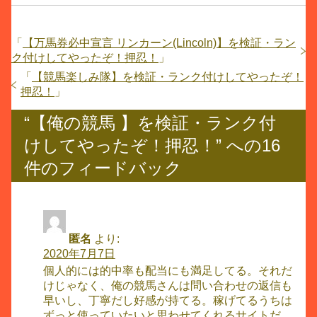
「
【万馬券必中宣言 リンカーン(Lincoln)】を検証・ラン
ク付けしてやったぞ！押忍！
」
「
【競馬楽しみ隊】を検証・ランク付けしてやったぞ！
押忍！
」
“【俺の競馬 】を検証・ランク付
けしてやったぞ！押忍！” への16
件のフィードバック
匿名
より:
2020年7月7日
個人的には的中率も配当にも満足してる。それだ
けじゃなく、俺の競馬さんは問い合わせの返信も
早いし、丁寧だし好感が持てる。稼げてるうちは
ずっと使っていたいと思わせてくれるサイトだ