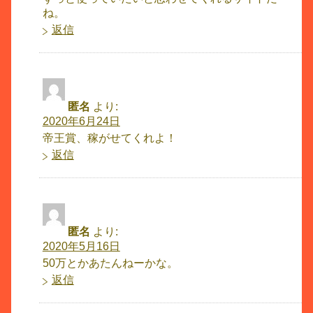
ね。
返信
匿名
より:
2020年6月24日
帝王賞、稼がせてくれよ！
返信
匿名
より:
2020年5月16日
50万とかあたんねーかな。
返信