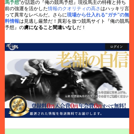
馬予想
”が話題の『俺の競馬予想』現役馬主の特権と持ち
前の強運を活かした
情報のクオリティの高さ
はハッキリ言
って異常なレベルだ。さらに
現場から仕入れる“ガチ”の無
料情報
は見逃し厳禁だ！異彩を放つ競馬サイト『俺の競馬
予想』の
虜になること間違いなし
だ！