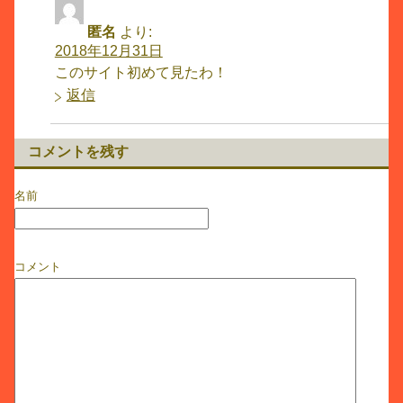
匿名
より:
2018年12月31日
このサイト初めて見たわ！
返信
コメントを残す
名前
コメント