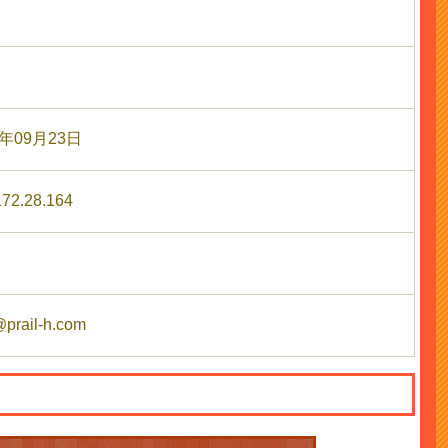
8年09月23日
172.28.164
@prail-h.com