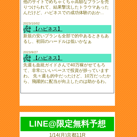
他のサイトでめちゃくちゃ高額なプランを売
りつけられて、結果撃沈したトラウマあった
んだけど、ハピネスでの成功体験のおか...
2023/10/02
【ハピネス】
新規の安いプランも全部で的中あるときもあ
るし、初回のハードルは低いかなぁ
2023/9/27
【ハピネス】
先週も血統ガイドさんで40万稼がせてもろ
て、非常にいいペースで投資が捗っています
わ。 先々週も的中だったけど、10万だったか
ら、飛躍的に配当が向上したのは助かるわ。
LINE@限定無料予想
1/14(月)京都11R