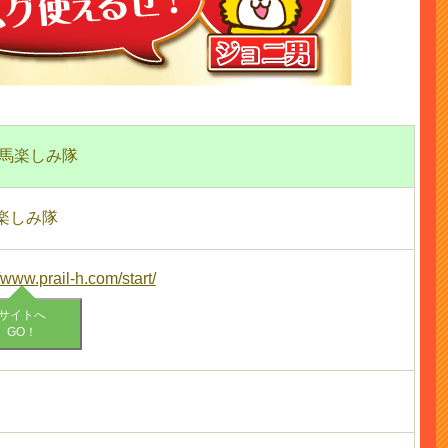
馬楽しみ隊
楽しみ隊
//www.prail-h.com/start/
サイトへ
GO！