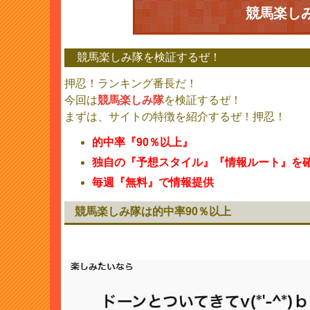
競馬楽し
競馬楽しみ隊を検証するぜ！
押忍！ランキング番長だ！
今回は
競馬楽しみ隊
を検証するぜ！
まずは、サイトの特徴を紹介するぜ！押忍！
的中率『90％以上』
独自の『予想スタイル』『情報ルート』を
毎週『無料』で情報提供
競馬楽しみ隊は的中率90％以上