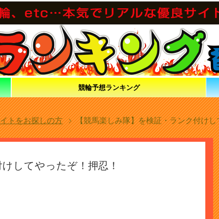
競輪予想ランキング
イトをお探しの方
【競馬楽しみ隊】を検証・ランク付けし
付けしてやったぞ！押忍！