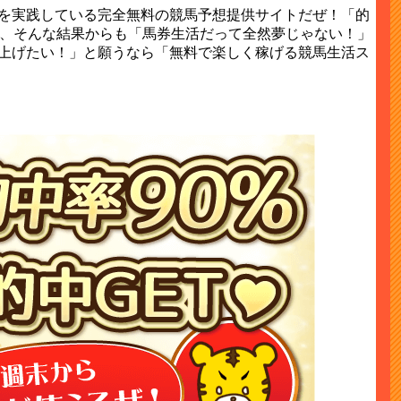
を実践している完全無料の競馬予想提供サイトだぜ！「的
て、そんな結果からも「馬券生活だって全然夢じゃない！」
上げたい！」と願うなら「無料で楽しく稼げる競馬生活ス