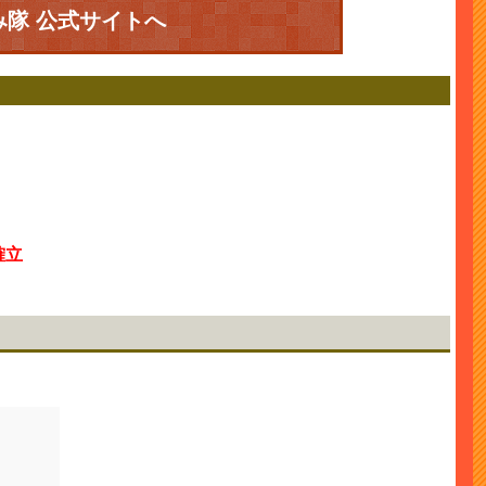
み隊 公式サイトへ
確立