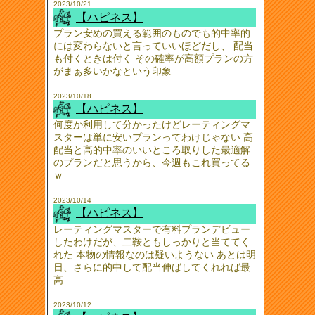
2023/10/21
【ハピネス】
プラン安めの買える範囲のものでも的中率的
には変わらないと言っていいほどだし、 配当
も付くときは付く その確率が高額プランの方
がまぁ多いかなという印象
2023/10/18
【ハピネス】
何度か利用して分かったけどレーティングマ
スターは単に安いプランってわけじゃない 高
配当と高的中率のいいところ取りした最適解
のプランだと思うから、今週もこれ買ってる
ｗ
2023/10/14
【ハピネス】
レーティングマスターで有料プランデビュー
したわけだが、二鞍ともしっかりと当ててく
れた 本物の情報なのは疑いようない あとは明
日、さらに的中して配当伸ばしてくれれば最
高
2023/10/12