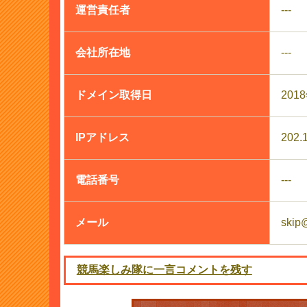
運営責任者
---
会社所在地
---
ドメイン取得日
201
IPアドレス
202.
電話番号
---
メール
skip
競馬楽しみ隊に一言コメントを残す