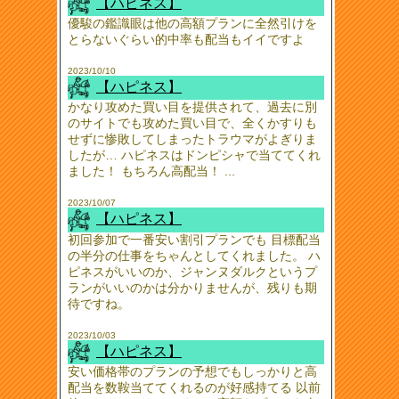
【ハピネス】
優駿の鑑識眼は他の高額プランに全然引けを
とらないぐらい的中率も配当もイイですよ
2023/10/10
【ハピネス】
かなり攻めた買い目を提供されて、過去に別
のサイトでも攻めた買い目で、全くかすりも
せずに惨敗してしまったトラウマがよぎりま
したが… ハピネスはドンピシャで当ててくれ
ました！ もちろん高配当！ ...
2023/10/07
【ハピネス】
初回参加で一番安い割引プランでも 目標配当
の半分の仕事をちゃんとしてくれました。 ハ
ピネスがいいのか、ジャンヌダルクというプ
ランがいいのかは分かりませんが、残りも期
待ですね。
2023/10/03
【ハピネス】
安い価格帯のプランの予想でもしっかりと高
配当を数鞍当ててくれるのが好感持てる 以前