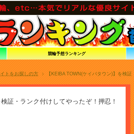
競輪予想ランキング
イトをお探しの方
【KEIBA TOWN(ケイバタウン)】を
)】を検証・ランク付けしてやったぞ！押忍！