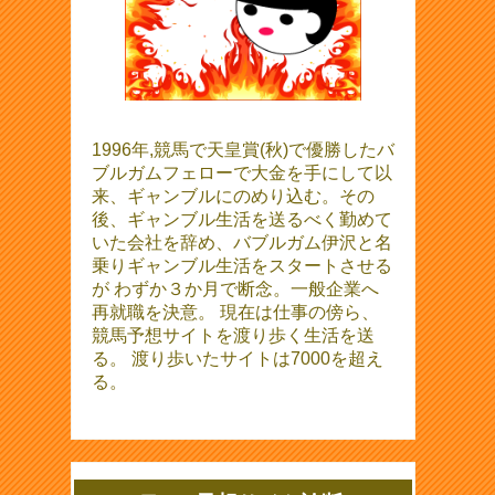
1996年,競馬で天皇賞(秋)で優勝したバ
ブルガムフェローで大金を手にして以
来、ギャンブルにのめり込む。その
後、ギャンブル生活を送るべく勤めて
いた会社を辞め、バブルガム伊沢と名
乗りギャンブル生活をスタートさせる
が わずか３か月で断念。一般企業へ
再就職を決意。 現在は仕事の傍ら、
競馬予想サイトを渡り歩く生活を送
る。 渡り歩いたサイトは7000を超え
る。