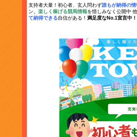
支持者大量！初心者、玄人問わず
誰もが納得の情
ン。
楽しく稼げる競馬情報
を
惜しみなく公開中 
て納得できる
自信がある！
満足度なNo.1宣言中！