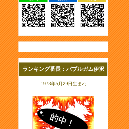
ランキング番長：バブルガム伊沢
1973年5月29日生まれ