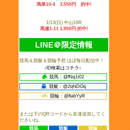
馬単10-4 3,550円 的中!
1/13(日) 中山10R
馬連1-11 1,950円 的中!
LINE＠限定情報
競馬＆競艇＆競輪予想 ほぼ毎日配信中！
↓ID検索はコチラ↓
競馬：@fNq1i02
競艇：@2qNDOq
競輪：@ftabYyR
または下のQRコードから友達追加してく
ださいね。
競馬
競艇
競輪