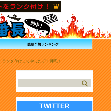
競艇予想ランキング
検証・ランク付けしてやったぞ！押忍！
TWITTER