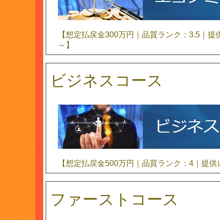
【想定払戻金300万円｜品質ランク：3.5｜
～】
ビジネスコース
【想定払戻金500万円｜品質ランク：4｜提供
ファーストコース