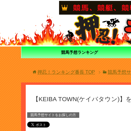
競馬予想ランキング
押忍！ランキング番長
TOP
競馬予想サ
【KEIBA TOWN(ケイバタウン
競馬予想サイトをお探しの方