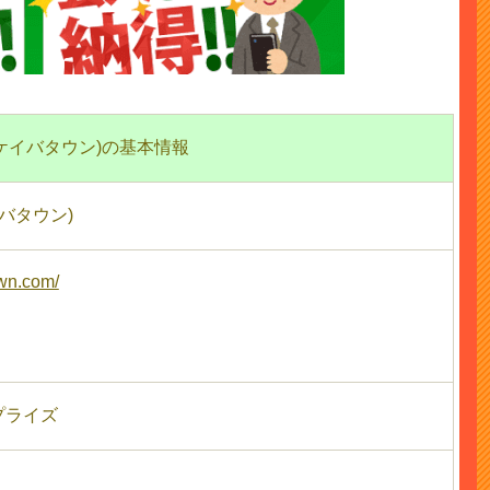
N(ケイバタウン)の基本情報
イバタウン)
own.com/
プライズ