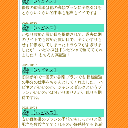
【ハピネス】
優駿の鑑識眼は他の高額プランに全然引けを
とらないぐらい的中率も配当もイイですよ
2023/10/10
【ハピネス】
かなり攻めた買い目を提供されて、過去に別
のサイトでも攻めた買い目で、全くかすりも
せずに惨敗してしまったトラウマがよぎりま
したが… ハピネスはドンピシャで当ててくれ
ました！ もちろん高配当！ ...
2023/10/07
【ハピネス】
初回参加で一番安い割引プランでも 目標配当
の半分の仕事をちゃんとしてくれました。 ハ
ピネスがいいのか、ジャンヌダルクというプ
ランがいいのかは分かりませんが、残りも期
待ですね。
2023/10/03
【ハピネス】
安い価格帯のプランの予想でもしっかりと高
配当を数鞍当ててくれるのが好感持てる 以前