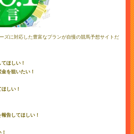
ーズに対応した豊富なプランが自慢の競馬予想サイトだ
してほしい！
戻金を狙いたい！
てほしい！
！
を報告してほしい！
い！