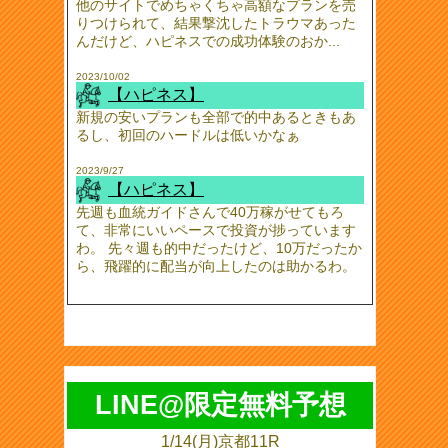
他のサイトでめちゃくちゃ高額なプランを売
りつけられて、結果撃沈したトラウマあった
んだけど、ハピネスでの成功体験のおか...
2023/10/02
【ハピネス】
新規の安いプランも全部で的中あるときもあ
るし、初回のハードルは低いかなぁ
2023/9/27
【ハピネス】
先週も血統ガイドさんで40万稼がせてもろ
て、非常にいいペースで投資が捗っています
わ。 先々週も的中だったけど、10万だったか
ら、飛躍的に配当が向上したのは助かるわ。
LINE@限定無料予想
1/14(月)京都11R