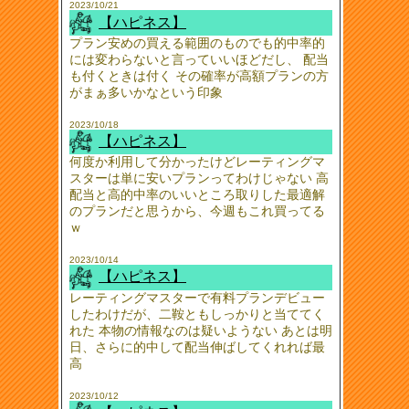
2023/10/21
【ハピネス】
プラン安めの買える範囲のものでも的中率的
には変わらないと言っていいほどだし、 配当
も付くときは付く その確率が高額プランの方
がまぁ多いかなという印象
2023/10/18
【ハピネス】
何度か利用して分かったけどレーティングマ
スターは単に安いプランってわけじゃない 高
配当と高的中率のいいところ取りした最適解
のプランだと思うから、今週もこれ買ってる
ｗ
2023/10/14
【ハピネス】
レーティングマスターで有料プランデビュー
したわけだが、二鞍ともしっかりと当ててく
れた 本物の情報なのは疑いようない あとは明
日、さらに的中して配当伸ばしてくれれば最
高
2023/10/12