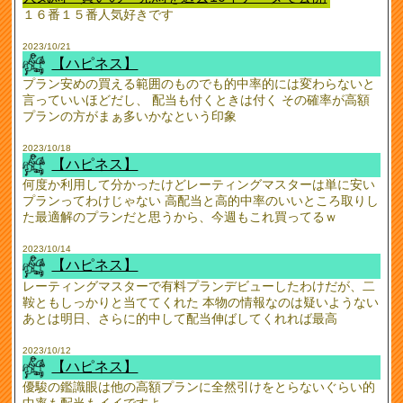
１６番１５番人気好きです
2023/10/21
【ハピネス】
プラン安めの買える範囲のものでも的中率的には変わらないと
言っていいほどだし、 配当も付くときは付く その確率が高額
プランの方がまぁ多いかなという印象
2023/10/18
【ハピネス】
何度か利用して分かったけどレーティングマスターは単に安い
プランってわけじゃない 高配当と高的中率のいいところ取りし
た最適解のプランだと思うから、今週もこれ買ってるｗ
2023/10/14
【ハピネス】
レーティングマスターで有料プランデビューしたわけだが、二
鞍ともしっかりと当ててくれた 本物の情報なのは疑いようない
あとは明日、さらに的中して配当伸ばしてくれれば最高
2023/10/12
【ハピネス】
優駿の鑑識眼は他の高額プランに全然引けをとらないぐらい的
中率も配当もイイですよ