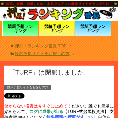
競馬予想ラン
競輪予想ラン
競艇予想ラン
キング
キング
キング
押忍！ランキング番長
TOP
競馬予想サイトをお探しの方
「TURF」は閉鎖しました。
競馬予想サイトをお探しの方
儲からない投資は今すぐに止めて
ください。誰でも簡単に
始められて、
スグに成果が出る
【TURF式競馬投資法】 支
持者増加中！とにかく
無料情報の精度がすごい！
自信を