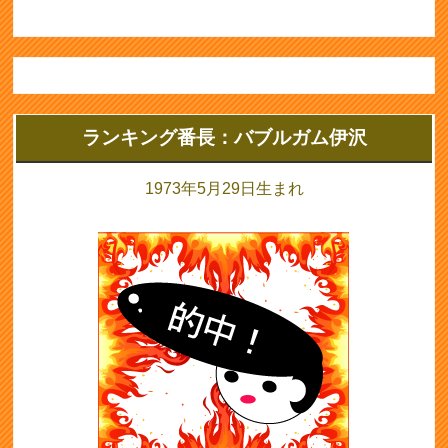
ランキング番長：バブルガム伊沢
1973年5月29日生まれ