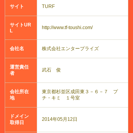
サイト
TURF
サイトUR
http://www.tf-toushi.com/
L
会社名
株式会社エンタープライズ
運営責任
武石 俊
者
会社所在
東京都杉並区成田東３－６－７ プ
地
チ・キミ １号室
ドメイン
2014年05月12日
取得日