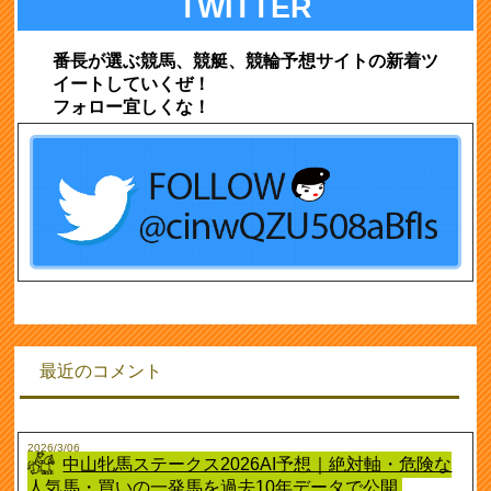
TWITTER
番長が選ぶ競馬、競艇、競輪予想サイトの新着ツ
イートしていくぜ！
フォロー宜しくな！
最近のコメント
2026/3/06
中山牝馬ステークス2026AI予想｜絶対軸・危険な
人気馬・買いの一発馬を過去10年データで公開