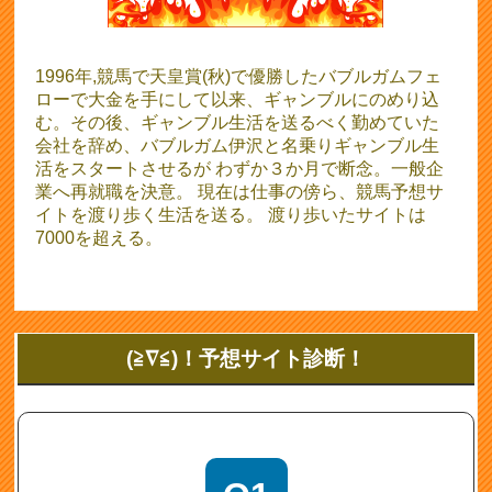
1996年,競馬で天皇賞(秋)で優勝したバブルガムフェ
ローで大金を手にして以来、ギャンブルにのめり込
む。その後、ギャンブル生活を送るべく勤めていた
会社を辞め、バブルガム伊沢と名乗りギャンブル生
活をスタートさせるが わずか３か月で断念。一般企
業へ再就職を決意。 現在は仕事の傍ら、競馬予想サ
イトを渡り歩く生活を送る。 渡り歩いたサイトは
7000を超える。
(≧∇≦)！予想サイト診断！