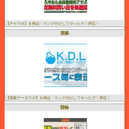
【チケラボ】を検証・ランク付けしてやったぞ！押忍！
競艇
【競艇データラボ】を検証・ランク付けしてやったぞ！押忍！
競輪