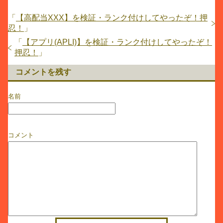
「
【高配当XXX】を検証・ランク付けしてやったぞ！押
忍！
」
「
【アプリ(APLI)】を検証・ランク付けしてやったぞ！
押忍！
」
コメントを残す
名前
コメント