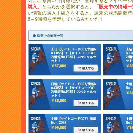
気になる買い目情報だが、登録するとマイページ
購入」
どちらかを選択すると、
「販売中の情報一
い情報の購入手続きをすると、週末の競馬開催時
8～9時頃を予定しているみたいだ！