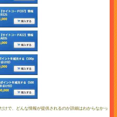
だけで、どんな情報が提供されるのか詳細はわからなかっ