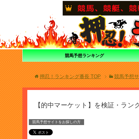
競馬予想ランキング
押忍！ランキング番長
TOP
競馬予想サ
【的中マーケット】を検証・ラン
競馬予想サイトをお探しの方