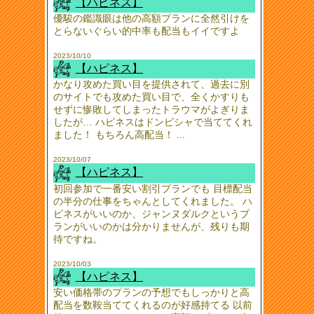
【ハピネス】
優駿の鑑識眼は他の高額プランに全然引けを
とらないぐらい的中率も配当もイイですよ
2023/10/10
【ハピネス】
かなり攻めた買い目を提供されて、過去に別
のサイトでも攻めた買い目で、全くかすりも
せずに惨敗してしまったトラウマがよぎりま
したが… ハピネスはドンピシャで当ててくれ
ました！ もちろん高配当！ ...
2023/10/07
【ハピネス】
初回参加で一番安い割引プランでも 目標配当
の半分の仕事をちゃんとしてくれました。 ハ
ピネスがいいのか、ジャンヌダルクというプ
ランがいいのかは分かりませんが、残りも期
待ですね。
2023/10/03
【ハピネス】
安い価格帯のプランの予想でもしっかりと高
配当を数鞍当ててくれるのが好感持てる 以前