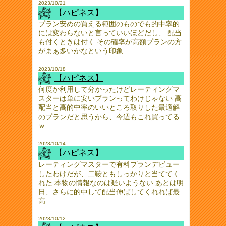
2023/10/21
【ハピネス】
プラン安めの買える範囲のものでも的中率的
には変わらないと言っていいほどだし、 配当
も付くときは付く その確率が高額プランの方
がまぁ多いかなという印象
2023/10/18
【ハピネス】
何度か利用して分かったけどレーティングマ
スターは単に安いプランってわけじゃない 高
配当と高的中率のいいところ取りした最適解
のプランだと思うから、今週もこれ買ってる
ｗ
2023/10/14
【ハピネス】
レーティングマスターで有料プランデビュー
したわけだが、二鞍ともしっかりと当ててく
れた 本物の情報なのは疑いようない あとは明
日、さらに的中して配当伸ばしてくれれば最
高
2023/10/12