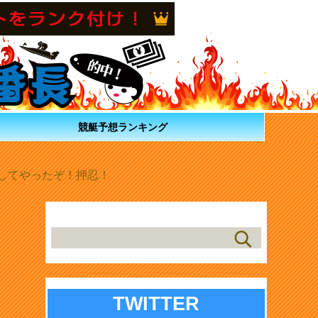
競艇予想ランキング
してやったぞ！押忍！
TWITTER