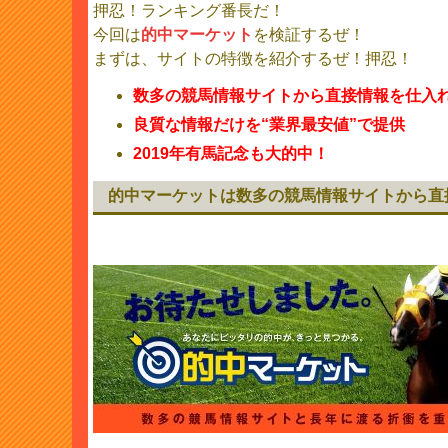
押忍！ランキング番長だ！
今回は
的中マーケット
を検証するぜ！
まずは、サイトの特徴を紹介するぜ！押忍！
数多の競馬情報サイトから直接情報を仕入
良質な情報だけを“業界最安値”で提供
2019年有馬記念も大的中！
的中マーケットは数多の競馬情報サイトから直