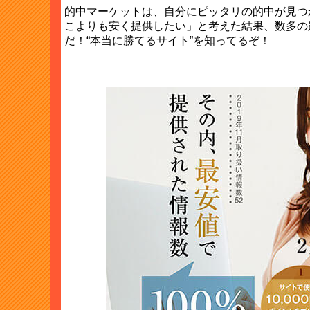
的中マーケットは、自分にピッタリの的中が見つ
こよりも安く提供したい」と考えた結果、数多の
だ！“本当に勝てるサイト”を知ってるぞ！