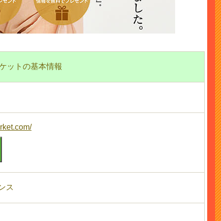
ケットの基本情報
rket.com/
ンス