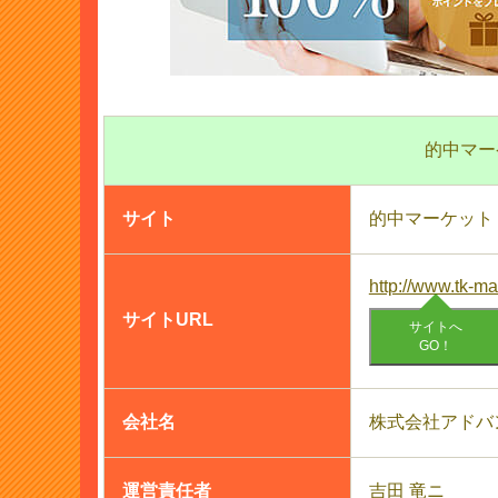
的中マー
サイト
的中マーケット
http://www.tk-ma
サイトURL
サイトへ
GO！
会社名
株式会社アドバ
運営責任者
吉田 竜ニ