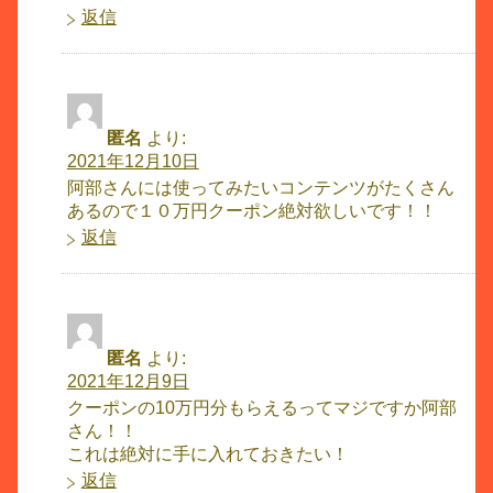
返信
匿名
より:
2021年12月10日
阿部さんには使ってみたいコンテンツがたくさん
あるので１０万円クーポン絶対欲しいです！！
返信
匿名
より:
2021年12月9日
クーポンの10万円分もらえるってマジですか阿部
さん！！
これは絶対に手に入れておきたい！
返信