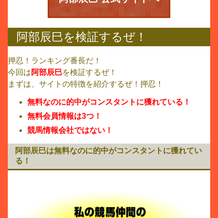
阿部辰巳を検証するぜ！
押忍！ランキング番長だ！
今回は
阿部辰巳
を検証するぜ！
まずは、サイトの特徴を紹介するぜ！押忍！
無料なのに的中がコンスタントに獲れている！
無料会員情報は3つ！
競馬情報会社ではない！
阿部辰巳は無料なのに的中がコンスタントに獲れてい
る！