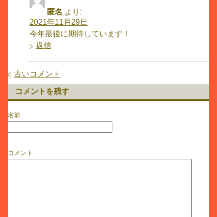
匿名
より:
2021年11月29日
今年最後に期待しています！
返信
古いコメント
コメントを残す
名前
コメント