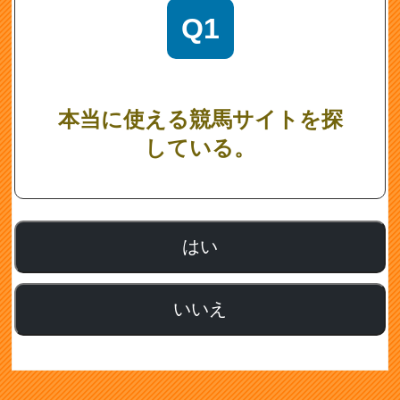
Q1
本当に使える競馬サイトを探
している。
はい
いいえ