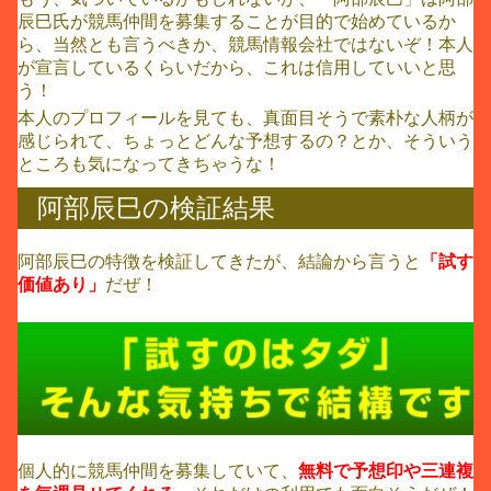
辰巳氏が競馬仲間を募集することが目的で始めているか
ら、当然とも言うべきか、競馬情報会社ではないぞ！本人
が宣言しているくらいだから、これは信用していいと思
う！
本人のプロフィールを見ても、真面目そうで素朴な人柄が
感じられて、ちょっとどんな予想するの？とか、そういう
ところも気になってきちゃうな！
阿部辰巳の検証結果
阿部辰巳の特徴を検証してきたが、結論から言うと
「試す
価値あり」
だぜ！
個人的に競馬仲間を募集していて、
無料で予想印や三連複