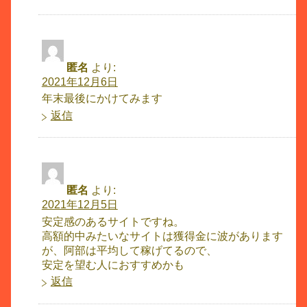
匿名
より:
2021年12月6日
年末最後にかけてみます
返信
匿名
より:
2021年12月5日
安定感のあるサイトですね。
高額的中みたいなサイトは獲得金に波があります
が、阿部は平均して稼げてるので、
安定を望む人におすすめかも
返信