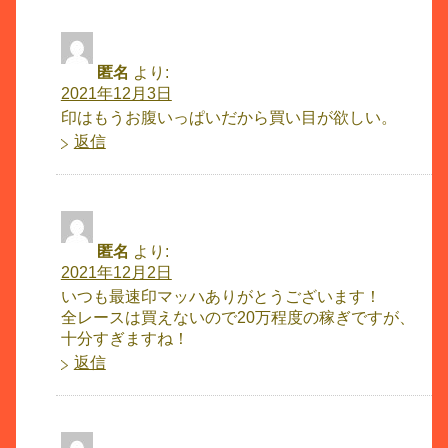
匿名
より:
2021年12月3日
印はもうお腹いっぱいだから買い目が欲しい。
返信
匿名
より:
2021年12月2日
いつも最速印マッハありがとうございます！
全レースは買えないので20万程度の稼ぎですが、
十分すぎますね！
返信