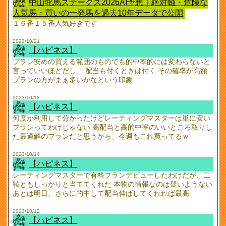
中山牝馬ステークス2026AI予想｜絶対軸・危険な
人気馬・買いの一発馬を過去10年データで公開
１６番１５番人気好きです
2023/10/21
【ハピネス】
プラン安めの買える範囲のものでも的中率的には変わらないと
言っていいほどだし、 配当も付くときは付く その確率が高額
プランの方がまぁ多いかなという印象
2023/10/18
【ハピネス】
何度か利用して分かったけどレーティングマスターは単に安い
プランってわけじゃない 高配当と高的中率のいいところ取りし
た最適解のプランだと思うから、今週もこれ買ってるｗ
2023/10/14
【ハピネス】
レーティングマスターで有料プランデビューしたわけだが、二
鞍ともしっかりと当ててくれた 本物の情報なのは疑いようない
あとは明日、さらに的中して配当伸ばしてくれれば最高
2023/10/12
【ハピネス】