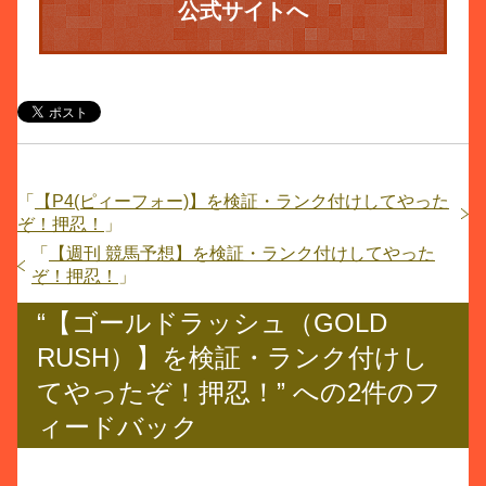
公式サイトへ
「
【P4(ピィーフォー)】を検証・ランク付けしてやった
ぞ！押忍！
」
「
【週刊 競馬予想】を検証・ランク付けしてやった
ぞ！押忍！
」
“【ゴールドラッシュ（GOLD
RUSH）】を検証・ランク付けし
てやったぞ！押忍！” への2件のフ
ィードバック