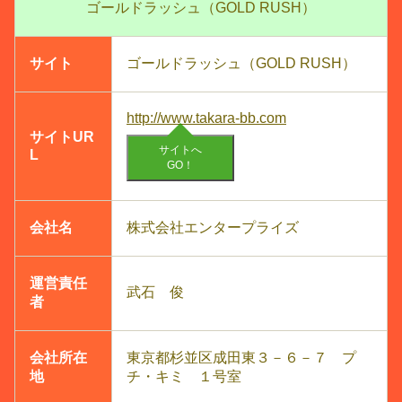
ゴールドラッシュ（GOLD RUSH）
サイト
ゴールドラッシュ（GOLD RUSH）
http://www.takara-bb.com
サイトUR
サイトへ
L
GO！
会社名
株式会社エンタープライズ
運営責任
武石 俊
者
会社所在
東京都杉並区成田東３－６－７ プ
地
チ・キミ １号室