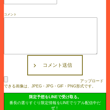
コメント
コメント送信
アップロード
できる画像は、JPEG・JPG・GIF・PNG形式です。
限定予想をLINEで受け取る。
番長の選りすぐり限定情報をLINEでリアル配信中だ
ぜ！