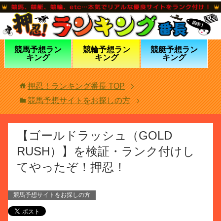
競馬予想ラン
競輪予想ラン
競艇予想ラン
キング
キング
キング
押忍！ランキング番長
TOP
競馬予想サイトをお探しの方
【ゴールドラッシュ（GOLD
RUSH）】を検証・ランク付けし
てやったぞ！押忍！
競馬予想サイトをお探しの方