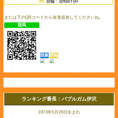
競輪：@ftabYyR
または下のQRコードから友達追加してくださいね。
競馬
競艇
競輪
ランキング番長：バブルガム伊沢
1973年5月29日生まれ