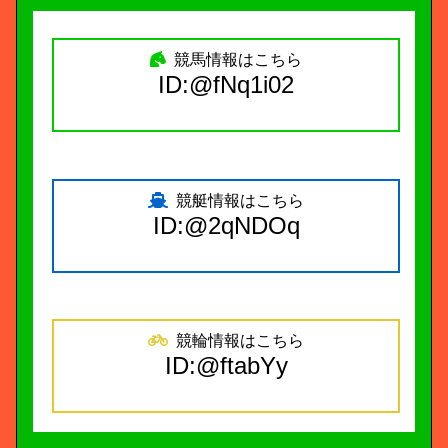
競馬情報はこちら
ID:@fNq1i02
競艇情報はこちら
ID:@2qNDOq
競輪情報はこちら
ID:@ftabYy