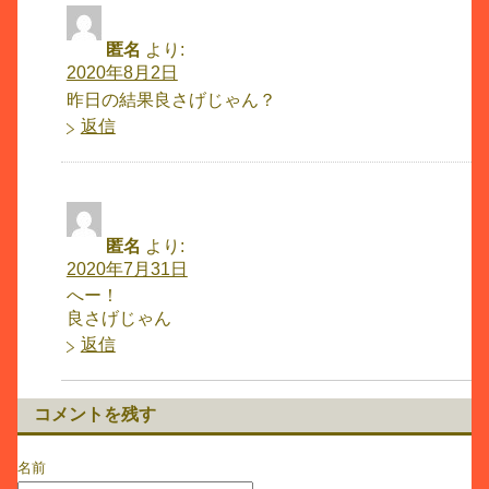
匿名
より:
2020年8月2日
昨日の結果良さげじゃん？
返信
匿名
より:
2020年7月31日
へー！
良さげじゃん
返信
コメントを残す
名前