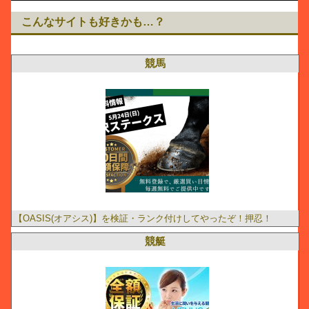
こんなサイトも好きかも…？
競馬
【OASIS(オアシス)】を検証・ランク付けしてやったぞ！押忍！
競艇