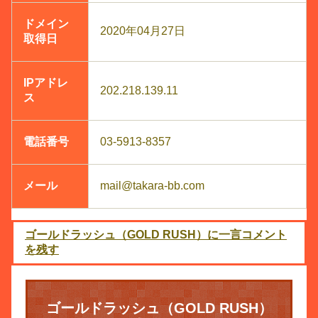
ドメイン
2020年04月27日
取得日
IPアドレ
202.218.139.11
ス
電話番号
03-5913-8357
メール
mail@takara-bb.com
ゴールドラッシュ（GOLD RUSH）に一言コメント
を残す
ゴールドラッシュ（GOLD RUSH）