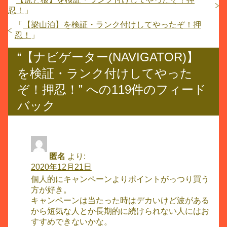
忍！
」
「
【梁山泊】を検証・ランク付けしてやったぞ！押
忍！
」
“【ナビゲーター(NAVIGATOR)】
を検証・ランク付けしてやった
ぞ！押忍！” への119件のフィード
バック
匿名
より:
2020年12月21日
個人的にキャンペーンよりポイントがっつり買う
方が好き。
キャンペーンは当たった時はデカいけど波がある
から短気な人とか長期的に続けられない人にはお
すすめできないかな。