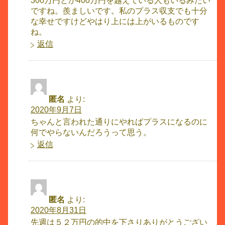
300万円とか400万円を越えている人もいるみたい
ですね。羨ましいです。私のプラス収支でも十分
な幸せですけどやはり上には上がいるものです
ね。
返信
匿名
より:
2020年9月7日
ちゃんと言われた通りにやればプラスになるのに
何でやらないんだろうって思う。
返信
匿名
より:
2020年8月31日
先週は５２万円の的中を下さりありがとうござい