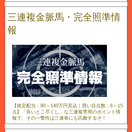
三連複金脈馬・完全照準情
報
【推定配当：90～140万円見込｜買い目点数：6～15
点】「良いとこ尽くし」な三連複専用のポイント情
報で、その一撃性は三連単にも匹敵するぞ！