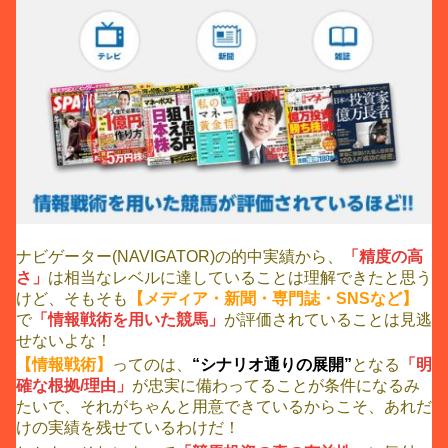
ナビゲーター(NAVIGATOR)の的中実績から、
「精度の高
さ」
は相当なレベルに達していることは理解できたと思う
けど、そもそも
【メディア・新聞・専門誌・SNSなど】
で
「情報戦術を用いた競馬」
が評価されていることは見逃
せないよな！
【情報戦術】
ってのは、
“シナリオ通りの展開”
となる
「明
確な根拠/理由」
が忠実に備わってることが条件になるみ
たいで、それがちゃんと用意できているからこそ、あれだ
けの実績を残せているわけだ！