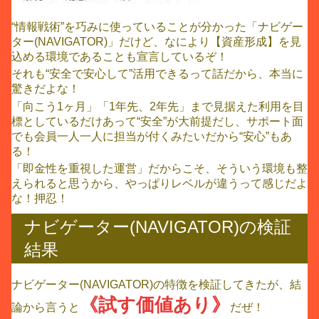
“情報戦術”を巧みに使っていることが分かった「ナビゲー
ター(NAVIGATOR)」だけど、なにより【資産形成】を見
込める環境であることも宣言しているぞ！
それも“安全で安心して”活用できるって話だから、本当に
驚きだよな！
「向こう1ヶ月」「1年先、2年先」まで見据えた利用を目
標としているだけあって“安全”が大前提だし、サポート面
でも会員一人一人に担当が付くみたいだから“安心”もあ
る！
「即金性を重視した運営」だからこそ、そういう環境も整
えられると思うから、やっぱりレベルが違うって感じだよ
な！押忍！
ナビゲーター(NAVIGATOR)の検証
結果
ナビゲーター(NAVIGATOR)の特徴を検証してきたが、結
《試す価値あり》
論から言うと
だぜ！