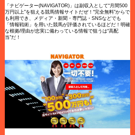
「ナビゲーター(NAVIGATOR)」は副収入として“月間500
万円以上”を狙える競馬情報サイトだぜ！“完全無料”からで
も利用でき、メディア・新聞・専門誌・SNSなどでも
「情報戦術」を用いた競馬が評価されているほどだ！明確
な根拠/理由が忠実に備わっている情報で狙うは“高配
当”だ！