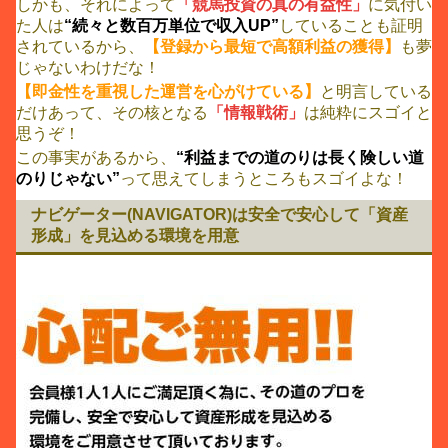
しかも、それによって
「競馬投資の真の有益性」
に気付い
た人は
“続々と数百万単位で収入UP”
していることも証明
されているから、
【登録から最短で高額利益の獲得】
も夢
じゃないわけだな！
【即金性を重視した運営を心がけている】
と明言している
だけあって、その核となる
「情報戦術」
は純粋にスゴイと
思うぞ！
この事実があるから、
“利益までの道のりは長く険しい道
のりじゃない”
って思えてしまうところもスゴイよな！
ナビゲーター(NAVIGATOR)は安全で安心して「資産
形成」を見込める環境を用意