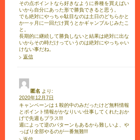
その点ポイントなら好きなように券種を買えばい
いから自分にあった形で勝負できると思う。
でも絶対にやっちゃ駄目なのは土日のどちらかと
か一ヶ月に一回だけ買うとかギャンブルじみたこ
と。
長期的に継続して勝負しないと結果は絶対に出な
いからその時だけっていうのは絶対にやっちゃい
けない事だね。
返信
匿名
より:
2020年12月7日
キャンペーンは１鞍的中のみだったけど無料情報
とポイント情報がかなりいい仕事してくれたおか
げで先週もプラス!!!
週によって逆のパターンもあるから難しいよ、や
っぱり全部やるのが一番無難!!!
返信