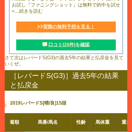
お試し『ファニングショット』は無料で的中を試せ
<…続きを読む
実際の無料予想を見る！
口コミ(
28
件)を確認
さて次はレパードS(G3)の過去5年の結果と払戻金を見て
いくぜ。
［レパードS(G3)］過去5年の結果
と払戻金
2019レパードS[晴/良]15頭
着順
馬番/馬名
性齢
馬体重
重量