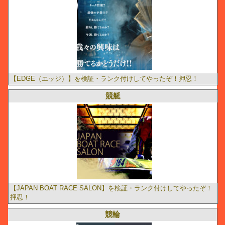
【EDGE（エッジ）】を検証・ランク付けしてやったぞ！押忍！
競艇
【JAPAN BOAT RACE SALON】を検証・ランク付けしてやったぞ！
押忍！
競輪