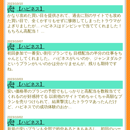
2023/10/10
【ハピネス】
かなり攻めた買い目を提供されて、過去に別のサイトでも攻め
た買い目で、全くかすりもせずに惨敗してしまったトラウマが
よぎりましたが… ハピネスはドンピシャで当ててくれました！
もちろん高配当！ ...
2023/10/07
【ハピネス】
初回参加で一番安い割引プランでも 目標配当の半分の仕事をち
ゃんとしてくれました。 ハピネスがいいのか、ジャンヌダルク
というプランがいいのかは分かりませんが、残りも期待です
ね。
2023/10/03
【ハピネス】
安い価格帯のプランの予想でもしっかりと高配当を数鞍当てて
くれるのが好感持てる 以前他のサイトでめちゃくちゃ高額なプ
ランを売りつけられて、結果撃沈したトラウマあったんだけ
ど、ハピネスでの成功体験のおか...
2023/10/02
【ハピネス】
新規の安いプランも全部で的中あるときもあるし、初回のハー