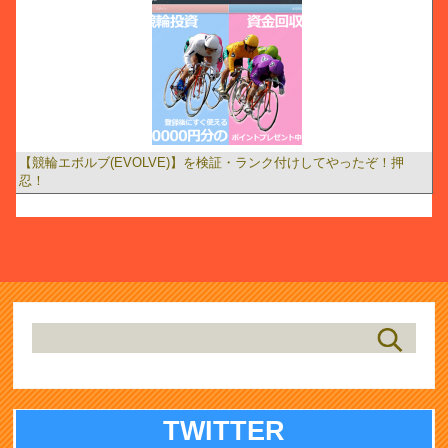
【競輪エボルブ(EVOLVE)】を検証・ランク付けしてやったぞ！押
忍！
TWITTER