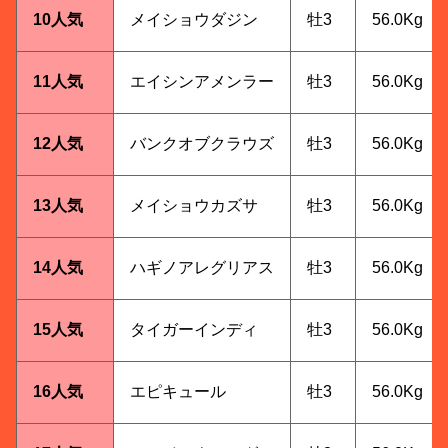
10人気
メイショウダジン
牡3
56.0Kg
11人気
エイシンアメンラー
牡3
56.0Kg
12人気
バンクオブクラウズ
牡3
56.0Kg
13人気
メイショウカズサ
牡3
56.0Kg
14人気
ハギノアレグリアス
牡3
56.0Kg
15人気
タイガーインディ
牡3
56.0Kg
16人気
エピキュール
牡3
56.0Kg