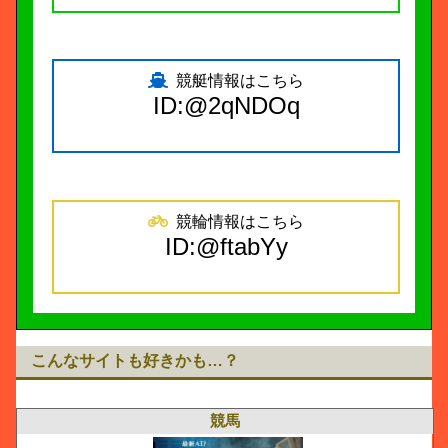
競艇情報はこちら
ID:@2qNDOq
競輪情報はこちら
ID:@ftabYy
こんなサイトも好きかも…？
競馬