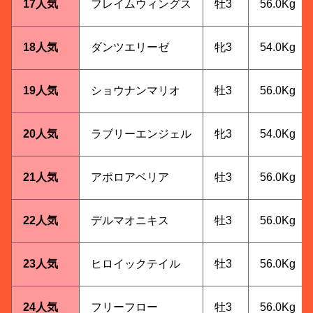
17人気
フレイムウィングス
牡3
56.0Kg
18人気
ダンツエリーゼ
牝3
54.0Kg
19人気
ショウナンマリオ
牡3
56.0Kg
20人気
ラブリーエンジェル
牝3
54.0Kg
21人気
アポロアベリア
牡3
56.0Kg
22人気
デルマオニキス
牡3
56.0Kg
23人気
ヒロイックテイル
牡3
56.0Kg
24人気
フリーフロー
牡3
56.0Kg