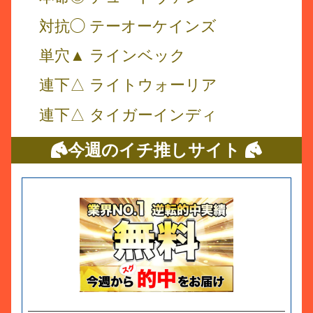
対抗◯ テーオーケインズ
単穴▲ ラインベック
連下△ ライトウォーリア
連下△ タイガーインディ
今週のイチ推しサイト