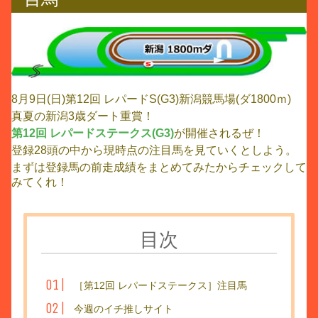
8月9日(日)第12回 レパードS(G3)新潟競馬場(ダ1800ｍ)
真夏の新潟3歳ダート重賞！
第12回 レパードステークス(G3)
が開催されるぜ！
登録28頭の中から現時点の注目馬を見ていくとしよう。
まずは登録馬の前走成績をまとめてみたからチェックして
みてくれ！
目次
［第12回 レパードステークス］注目馬
今週のイチ推しサイト