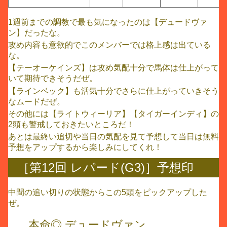
1週前までの調教で最も気になったのは【デュードヴァ
ン】だったな。
攻め内容も意欲的でこのメンバーでは格上感は出ている
な。
【テーオーケインズ】は攻め気配十分で馬体は仕上がって
いて期待できそうだぜ。
【ラインベック】も活気十分でさらに仕上がっていきそう
なムードだぜ。
その他には【ライトウィーリア】【タイガーインディ】の
2頭も警戒しておきたいところだ！
あとは最終い追切や当日の気配を見て予想して当日は無料
予想をアップするから楽しみにしてくれ！
［第12回 レパード(G3)］予想印
中間の追い切りの状態からこの5頭をピックアップした
ぜ。
本命◎ デュードヴァン