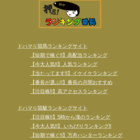
ドハマり競馬ランキングサイト
【短期で稼ぐ!!】高配当ランキング
【今大人気!!】人気ランキング
【当たってます!!】イケイケランキング
【番長が選ぶ!!】番長の月間おすすめ
【注目株!!】高アクセスランキング
ドハマり競艇ランキングサイト
【注目株!!】5時から漢のランキング
【今大人気!!】 いちびりランキング!!
【短期で稼ぐ!!】万舟ハンターランキング