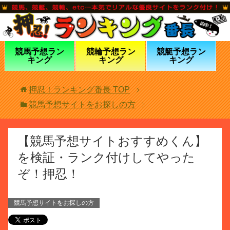
競馬予想ラン
競輪予想ラン
競艇予想ラン
キング
キング
キング
押忍！ランキング番長
TOP
競馬予想サイトをお探しの方
【競馬予想サイトおすすめくん】
を検証・ランク付けしてやった
ぞ！押忍！
競馬予想サイトをお探しの方