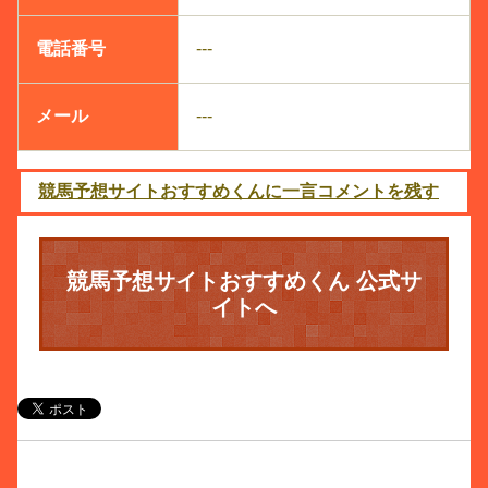
電話番号
---
メール
---
競馬予想サイトおすすめくんに一言コメントを残す
競馬予想サイトおすすめくん 公式サ
イトへ