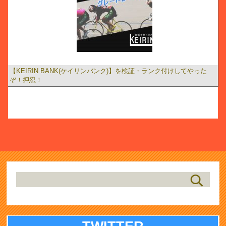
【KEIRIN BANK(ケイリンバンク)】を検証・ランク付けしてやった
ぞ！押忍！