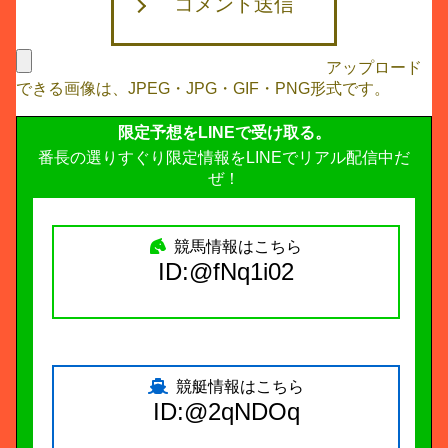
コメント送信
アップロード
できる画像は、JPEG・JPG・GIF・PNG形式です。
限定予想をLINEで受け取る。
番長の選りすぐり限定情報をLINEでリアル配信中だ
ぜ！
競馬情報はこちら
ID:@fNq1i02
競艇情報はこちら
ID:@2qNDOq