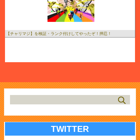
【チャリマジ】を検証・ランク付けしてやったぞ！押忍！
TWITTER