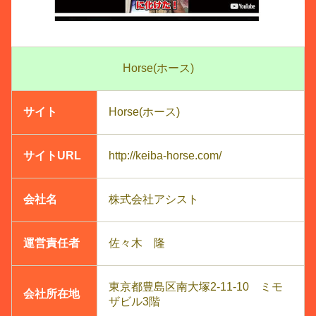
Horse(ホース)
サイト
Horse(ホース)
サイトURL
http://keiba-horse.com/
会社名
株式会社アシスト
運営責任者
佐々木 隆
東京都豊島区南大塚2-11-10 ミモ
会社所在地
ザビル3階