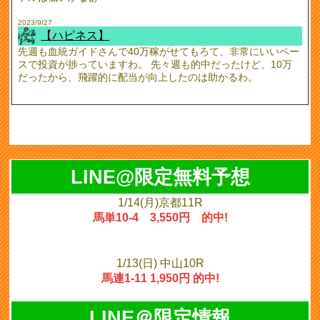
2023/9/27
【ハピネス】
先週も血統ガイドさんで40万稼がせてもろて、非常にいいペー
スで投資が捗っていますわ。 先々週も的中だったけど、10万
だったから、飛躍的に配当が向上したのは助かるわ。
LINE@限定無料予想
1/14(月)京都11R
馬単10-4 3,550円 的中!
1/13(日) 中山10R
馬連1-11 1,950円 的中!
LINE＠限定情報