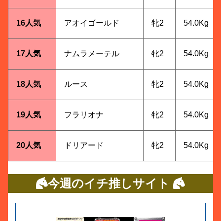
16人気
アオイゴールド
牝2
54.0Kg
17人気
ナムラメーテル
牝2
54.0Kg
18人気
ルース
牝2
54.0Kg
19人気
フラリオナ
牝2
54.0Kg
20人気
ドリアード
牝2
54.0Kg
今週のイチ推しサイト