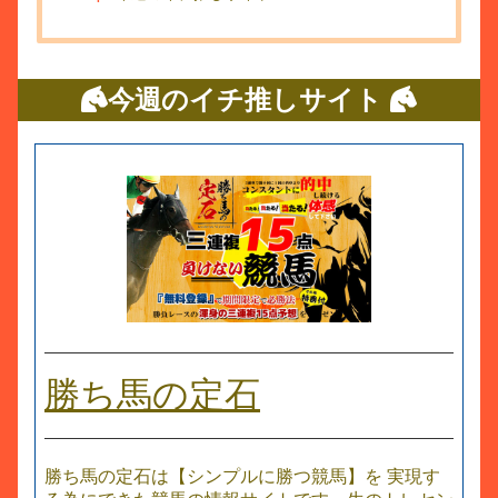
今週のイチ推しサイト
勝ち馬の定石
勝ち馬の定石は【シンプルに勝つ競馬】を 実現す