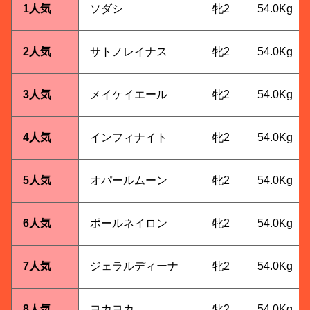
1人気
ソダシ
牝2
54.0Kg
2人気
サトノレイナス
牝2
54.0Kg
3人気
メイケイエール
牝2
54.0Kg
4人気
インフィナイト
牝2
54.0Kg
5人気
オパールムーン
牝2
54.0Kg
6人気
ポールネイロン
牝2
54.0Kg
7人気
ジェラルディーナ
牝2
54.0Kg
8人気
ヨカヨカ
牝2
54.0Kg