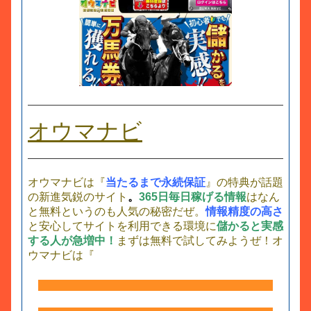
オウマナビ
オウマナビは『
当たるまで永続保証
』の特典が話題
の新進気鋭のサイト
。
365日毎日稼げる情報
はなん
と無料というのも人気の秘密だぜ。
情報精度の高さ
と安心してサイトを利用できる環境に
儲かると実感
する人が急増中！
まずは無料で試してみようぜ！オ
ウマナビは『