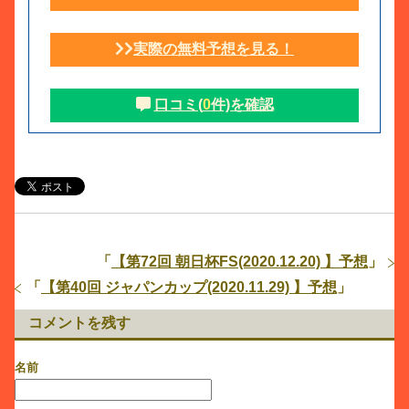
実際の無料予想を見る！
口コミ(
0
件)を確認
「
【第72回 朝日杯FS(2020.12.20) 】予想
」
「
【第40回 ジャパンカップ(2020.11.29) 】予想
」
コメントを残す
名前