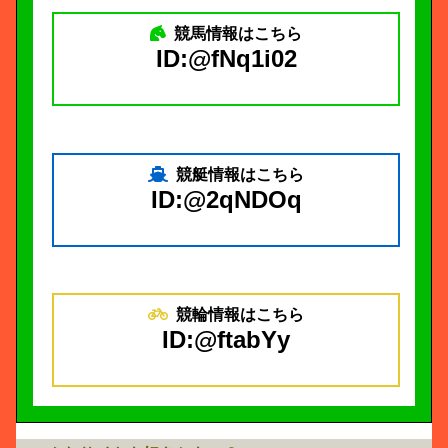
競馬情報はこちら
ID:@fNq1i02
競艇情報はこちら
ID:@2qNDOq
競輪情報はこちら
ID:@ftabYy