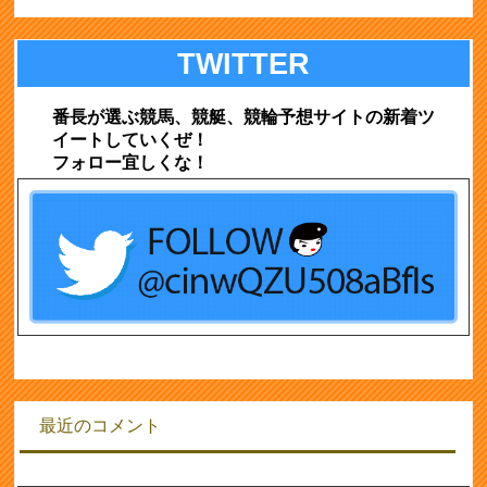
TWITTER
番長が選ぶ競馬、競艇、競輪予想サイトの新着ツ
イートしていくぜ！
フォロー宜しくな！
最近のコメント