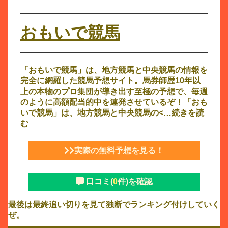
おもいで競馬
「おもいで競馬」は、地方競馬と中央競馬の情報を
完全に網羅した競馬予想サイト。馬券師歴10年以
上の本物のプロ集団が導き出す至極の予想で、毎週
のように高額配当的中を連発させているぞ！「おも
いで競馬」は、地方競馬と中央競馬の<…続きを読
む
実際の無料予想を見る！
口コミ(
0
件)を確認
最後は最終追い切りを見て独断でランキング付けしていく
ぜ。