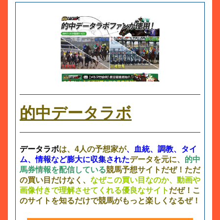
的中データラボ
データラボ
は、4人の予想家が
、血統、調教、タイ
ム、情報など膨大に収集された
データを元に、
的中
馬券情報を配信している
競馬予想サイトだぜ！ただ
の買い目だけなく、
なぜこの買い目なのか、動画や
画像付きで理解させてくれる
優良なサイト
だぜ！こ
のサイトを知るだけで競馬がもっと楽しくなるぜ！