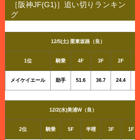
［阪神JF(G1)］追い切りランキン
グ
12/5(土) 栗東坂路（良）
1位
騎乗
4F
3F
2F
メイケイエール
助手
51.6
36.7
24.4
1
12/2(水)美浦W（良）
2位
騎乗
5F
半哩
3F
1F