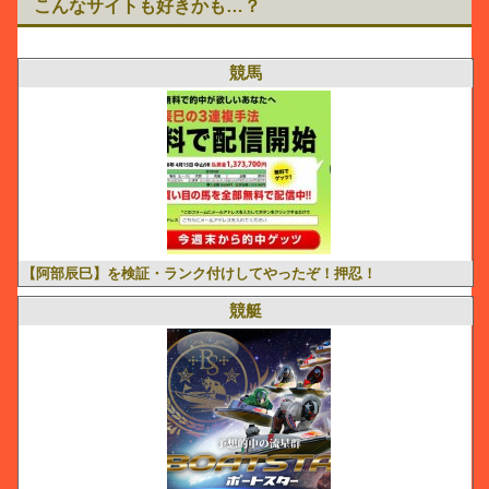
こんなサイトも好きかも…？
競馬
【阿部辰巳】を検証・ランク付けしてやったぞ！押忍！
競艇