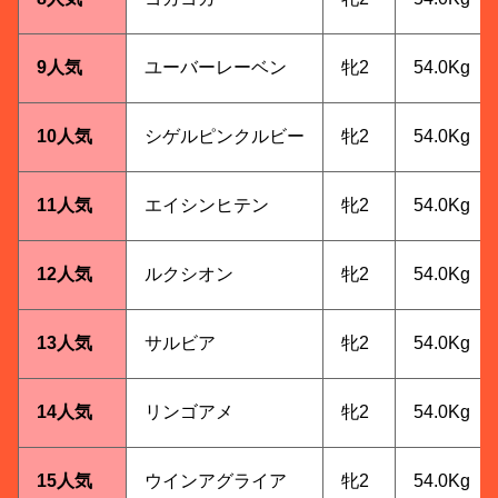
9人気
ユーバーレーベン
牝2
54.0Kg
10人気
シゲルピンクルビー
牝2
54.0Kg
11人気
エイシンヒテン
牝2
54.0Kg
12人気
ルクシオン
牝2
54.0Kg
13人気
サルビア
牝2
54.0Kg
14人気
リンゴアメ
牝2
54.0Kg
15人気
ウインアグライア
牝2
54.0Kg