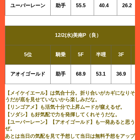
ユーバーレーン
助手
55.5
40.4
26.2
12/2(水)美南P（良）
5位
騎乗
5F
半哩
3F
アオイゴールド
助手
68.9
53.1
36.9
1
【メイケイエール】は気合十分。折り合いがカギになりそ
うだが底を見せていないから楽しみだな。
【リンゴアメ】も活気十分で上昇ムードが窺えるぜ。
【ソダシ】も好気配で力を発揮してくれそうだな。
【ユーバーレーン】【アオイゴールド】も一発あると思う
ぜ。
あとは当日の気配を見て予想して当日は無料予想をアップ