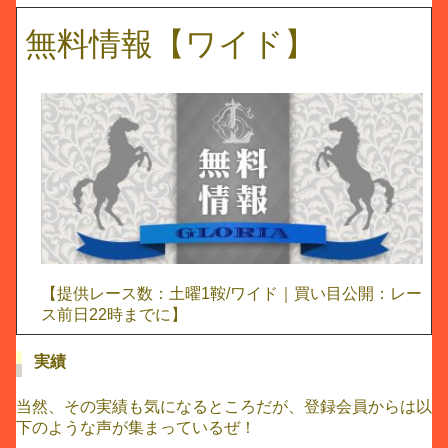
無料情報【ワイド】
【提供レース数：土曜1鞍/ワイド｜買い目公開：レー
ス前日22時までに】
実績
当然、その実績も気になるところだが、登録会員からは以
下のような声が集まっているぜ！