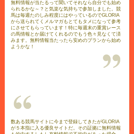
無料情報が当たるって聞いてそれなら自分でも始め
られるかな～？と気楽な気持ちで参加しました。競
馬は毎週たのしみ程度にはやっているのでGLORIA
から送られてくメルマガもとてもタメになって参考
にさせてもらっています！特に毎週末の重賞レース
の馬情報とか届けてくれるのでもう色々見なくて済
みます。無料情報当たったら安めのプランから始め
ようかな！
数ある競馬サイトに今まで登録してきたがGLORIA
が５本指に入る優良サイトだ。その証拠に無料情報