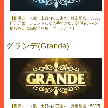
【提供レース数：土日4鞍/三連単｜推定配当：350万
円】元エージェントしか入手できない関係者からの
情報を元に高配当を狙うプランだぜ！
グランデ(Grande)
【提供レース数：土日4鞍/三連単｜推定配当：500万