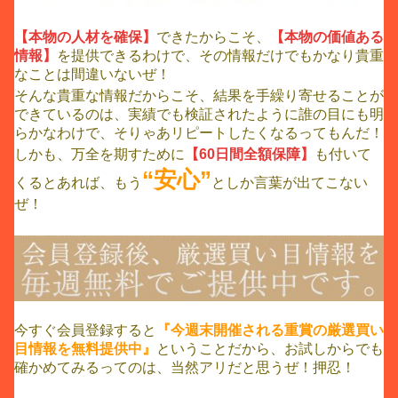
【本物の人材を確保】
できたからこそ、
【本物の価値ある
情報】
を提供できるわけで、その情報だけでもかなり貴重
なことは間違いないぜ！
そんな貴重な情報だからこそ、結果を手繰り寄せることが
できているのは、実績でも検証されたように誰の目にも明
らかなわけで、そりゃあリピートしたくなるってもんだ！
しかも、万全を期すために
【60日間全額保障】
も付いて
“安心”
くるとあれば、もう
としか言葉が出てこない
ぜ！
今すぐ会員登録すると
『今週末開催される重賞の厳選買い
目情報を無料提供中』
ということだから、お試しからでも
確かめてみるってのは、当然アリだと思うぜ！押忍！