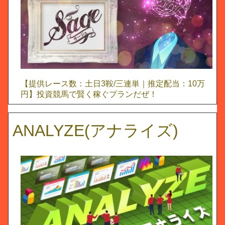
【提供レース数：土日3鞍/三連単｜推定配当：10万
円】投資競馬で賢く稼ぐプランだぜ！
ANALYZE(アナライズ)