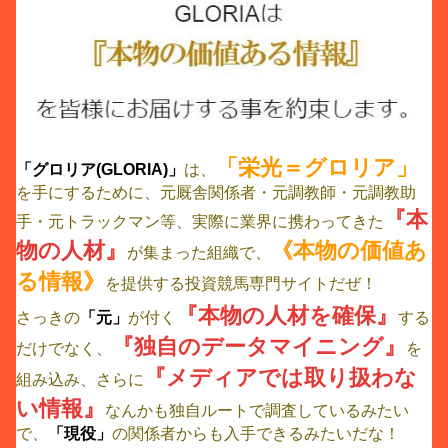
「栄光＝グロリア」
「グロリア(GLORIA)」
は、
を手にするために、元厩舎関係者・元調教師・元調教助
『本
手・元トラックマン等、実際に業界に携わってきた
物の人材』
《本物の価値あ
が集まった組織で、
る情報》
を提供する投資競馬専門サイトだぜ！
『本物の人材を確保』
さっきの
「元」
が付く
する
『独自のデータマイニング』
だけでなく、
を
『メディアでは取り扱わな
組み込み、さらに
い情報』
なんかも独自ルートで調査しているみたい
で、
「現役」
の関係者からも入手できるみたいだな！