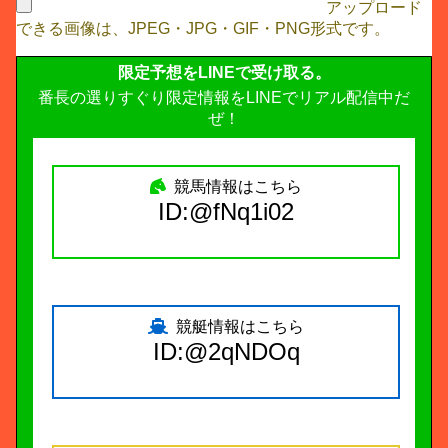
アップロード
できる画像は、JPEG・JPG・GIF・PNG形式です。
限定予想をLINEで受け取る。
番長の選りすぐり限定情報をLINEでリアル配信中だ
ぜ！
競馬情報はこちら
ID:@fNq1i02
競艇情報はこちら
ID:@2qNDOq