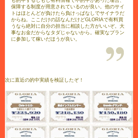
も的中するしもし有料情報で不的中があった場合、
保障する制度が用意されているのが良い。他のサイ
トはほとんどが負けたら負けっぱなしでサイナラだ
からね。ここだけの話なんだけどGLORIAで有料買
うなら絶対に自分の担当に相談した方がいいぞ。大
事なお金だからなタダじゃないから。確実なプラン
に参加して稼いだほうが良い。
次に直近の的中実績を検証したぞ！