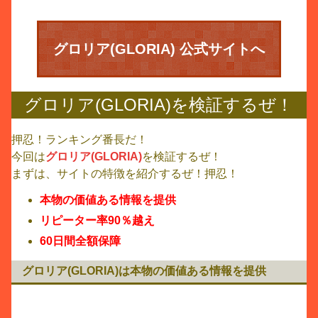
グロリア(GLORIA) 公式サイトへ
グロリア(GLORIA)を検証するぜ！
押忍！ランキング番長だ！
今回は
グロリア(GLORIA)
を検証するぜ！
まずは、サイトの特徴を紹介するぜ！押忍！
本物の価値ある情報を提供
リピーター率90％越え
60日間全額保障
グロリア(GLORIA)は本物の価値ある情報を提供