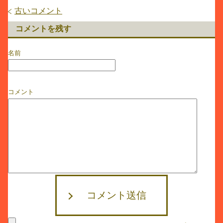
古いコメント
コメントを残す
名前
コメント
コメント送信