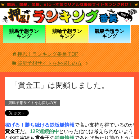
競馬予想ラン
競輪予想ラン
競艇予想ラン
キング
キング
キング
押忍！ランキング番長
TOP
競艇予想サイトをお探しの方
「賞金王」は閉鎖しました。
競艇予想サイトをお探しの方
稼げる！勝ち続ける鉄板艇情報
で高い支持を得ているのが
賞金王
だ。
12R連続的中
といった他では考えられないよう
な的中実績も
賞金王
の
独自情報
であれば当たり前のように