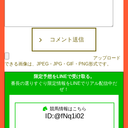
コメント送信
アップロード
できる画像は、JPEG・JPG・GIF・PNG形式です。
限定予想をLINEで受け取る。
番長の選りすぐり限定情報をLINEでリアル配信中だ
ぜ！
競馬情報はこちら
ID:@fNq1i02