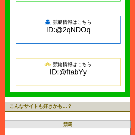
競艇情報はこちら
ID:@2qNDOq
競輪情報はこちら
ID:@ftabYy
こんなサイトも好きかも…？
競馬