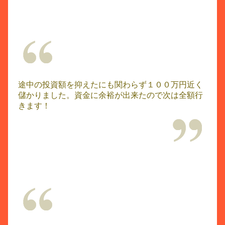
途中の投資額を抑えたにも関わらず１００万円近く
儲かりました。資金に余裕が出来たので次は全額行
きます！