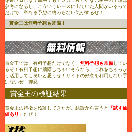
を帯びるしな！競馬でもアンカツみたいな元騎手の予想は
参考になるし、こういうレースに出ていた人間がいるって
だけで、単なる予想に終わらない気がするぜ！
賞金王は無料予想も常備！
賞金王では、有料予想だけでなく、
無料予想も常備
してい
るぞ！有料予想に躊躇しちゃいそうなら、これをちゃっか
り活用しても良いと思うぜ！サイトの好意を利用しない手
はないぜ！押忍！
賞金王の検証結果
賞金王の特徴を検証してきたが、結論から言うと
「試す価
値あり」
だぜ！