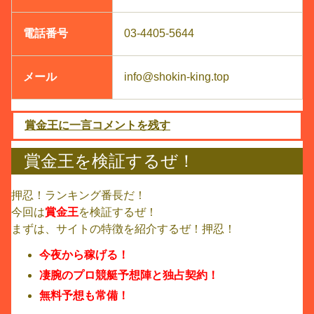
電話番号
03-4405-5644
メール
info@shokin-king.top
賞金王に一言コメントを残す
賞金王を検証するぜ！
押忍！ランキング番長だ！
今回は
賞金王
を検証するぜ！
まずは、サイトの特徴を紹介するぜ！押忍！
今夜から稼げる！
凄腕のプロ競艇予想陣と独占契約！
無料予想も常備！