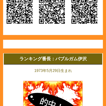
ランキング番長：バブルガム伊沢
1973年5月29日生まれ