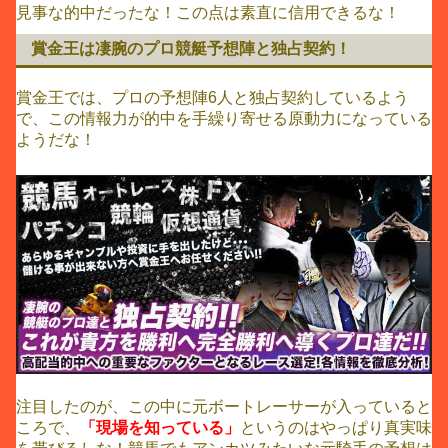
見事な的中だったな！この点は素直に信用できるな！
賞金王は凄腕のプロ競艇予想陣と独占契約！
賞金王では、プロの予想陣6人と独占契約しているよう
で、この情報力が的中を手繰り寄せる原動力になっている
ようだな！
注目したのが、この中に元ボートレーサーが入っていると
ころで、
「現場を知っている」
というのはやっぱり真実味