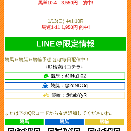
馬単10-4 3,550円 的中!
1/13(日) 中山10R
馬連1-11 1,950円 的中!
LINE＠限定情報
競馬＆競艇＆競輪予想 ほぼ毎日配信中！
↓ID検索はコチラ↓
競馬：@fNq1i02
競艇：@2qNDOq
競輪：@ftabYyR
または下のQRコードから友達追加してくださいね。
競馬
競艇
競輪