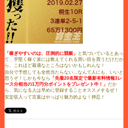
「稼ぎやすいのは、圧倒的に競艇」
と気づいているとあっ
て、手堅く稼ぐ派には教えてくれる買い目を買うだけだか
ら、これほど最適なところはないかもしれんな！
自分で予想しても全然当たらない…なんて人にも、いいと
思うぞ！しかも今なら
「先着20名限定で最新有料情報3レ
ース分相当の1万円分ポイントをプレゼント中！」
だか
ら、気になる人は早めに登録することオススメするぜ！
安定収入って言葉はやっぱり魅力的よな！押忍！