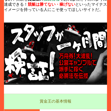
達成できる！
競艇は勝てない・稼げない
といったマイナス
イメージを持っている人にこそ使ってほしいサイトだ。
賞金王の基本情報