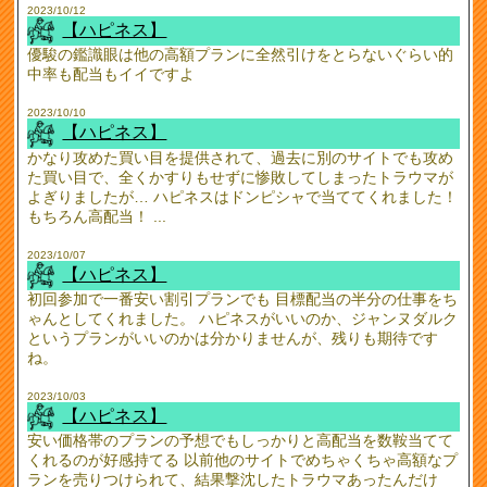
2023/10/12
【ハピネス】
優駿の鑑識眼は他の高額プランに全然引けをとらないぐらい的
中率も配当もイイですよ
2023/10/10
【ハピネス】
かなり攻めた買い目を提供されて、過去に別のサイトでも攻め
た買い目で、全くかすりもせずに惨敗してしまったトラウマが
よぎりましたが… ハピネスはドンピシャで当ててくれました！
もちろん高配当！ ...
2023/10/07
【ハピネス】
初回参加で一番安い割引プランでも 目標配当の半分の仕事をち
ゃんとしてくれました。 ハピネスがいいのか、ジャンヌダルク
というプランがいいのかは分かりませんが、残りも期待です
ね。
2023/10/03
【ハピネス】
安い価格帯のプランの予想でもしっかりと高配当を数鞍当てて
くれるのが好感持てる 以前他のサイトでめちゃくちゃ高額なプ
ランを売りつけられて、結果撃沈したトラウマあったんだけ