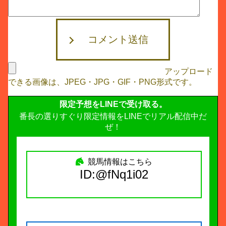
コメント送信
アップロード
できる画像は、JPEG・JPG・GIF・PNG形式です。
限定予想をLINEで受け取る。
番長の選りすぐり限定情報をLINEでリアル配信中だ
ぜ！
競馬情報はこちら
ID:@fNq1i02