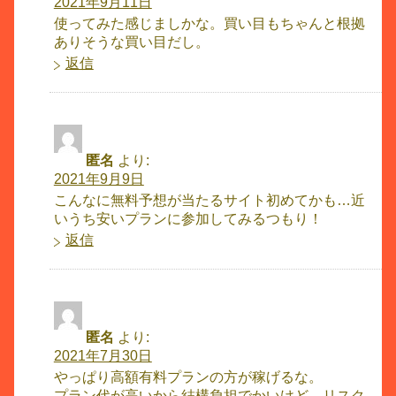
2021年9月11日
使ってみた感じましかな。買い目もちゃんと根拠
ありそうな買い目だし。
返信
匿名
より:
2021年9月9日
こんなに無料予想が当たるサイト初めてかも…近
いうち安いプランに参加してみるつもり！
返信
匿名
より:
2021年7月30日
やっぱり高額有料プランの方が稼げるな。
プラン代が高いから結構負担でかいけど、リスク