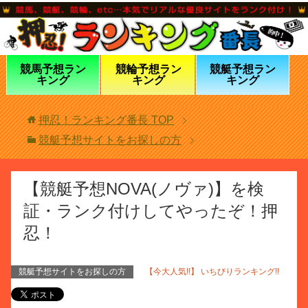
競馬予想ラン
競輪予想ラン
競艇予想ラン
キング
キング
キング
押忍！ランキング番長
TOP
競艇予想サイトをお探しの方
【競艇予想NOVA(ノヴァ)】を検
証・ランク付けしてやったぞ！押
忍！
競艇予想サイトをお探しの方
【今大人気!!】 いちびりランキング!!