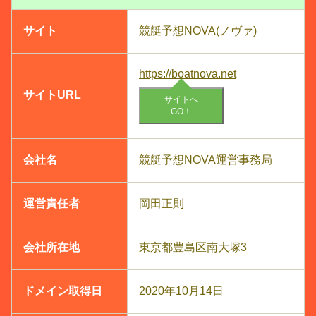
サイト
競艇予想NOVA(ノヴァ)
https://boatnova.net
サイトURL
サイトへ
GO！
会社名
競艇予想NOVA運営事務局
運営責任者
岡田正則
会社所在地
東京都豊島区南大塚3
ドメイン取得日
2020年10月14日