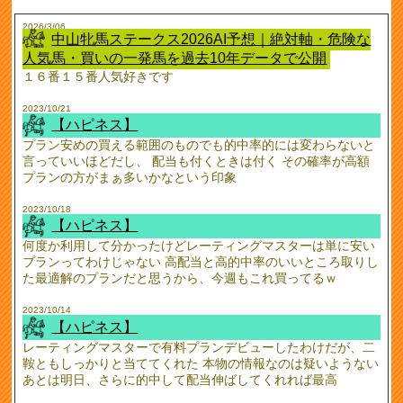
2026/3/06
中山牝馬ステークス2026AI予想｜絶対軸・危険な
人気馬・買いの一発馬を過去10年データで公開
１６番１５番人気好きです
2023/10/21
【ハピネス】
プラン安めの買える範囲のものでも的中率的には変わらないと
言っていいほどだし、 配当も付くときは付く その確率が高額
プランの方がまぁ多いかなという印象
2023/10/18
【ハピネス】
何度か利用して分かったけどレーティングマスターは単に安い
プランってわけじゃない 高配当と高的中率のいいところ取りし
た最適解のプランだと思うから、今週もこれ買ってるｗ
2023/10/14
【ハピネス】
レーティングマスターで有料プランデビューしたわけだが、二
鞍ともしっかりと当ててくれた 本物の情報なのは疑いようない
あとは明日、さらに的中して配当伸ばしてくれれば最高