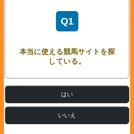
Q1
本当に使える競馬サイトを探
している。
はい
いいえ